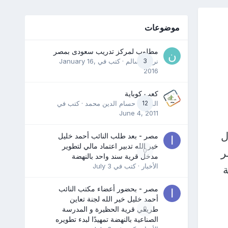
موضوعات
مطلوب لمركز تدريب سعودى بمصر
3
نرمين سالم
· كتب في
January 16,
2016
كعب كوباية
12
المدرب حسام الدين محمد
· كتب في
June 4, 2011
ل
مصر - بعد طلب النائب أحمد خليل
خير الله تدبير اعتماد مالي لتطوير
ر
0
مدخل قرية سند واحد بالنهضة
الأخبار
· كتب في
July 3
مصر - بحضور أعضاء مكتب النائب
أحمد خليل خير الله لجنة تعاين
0
طريقي قرية الحظيرة و المدرسة
الصناعية بالنهضة تمهيدًا لبدء تطويره