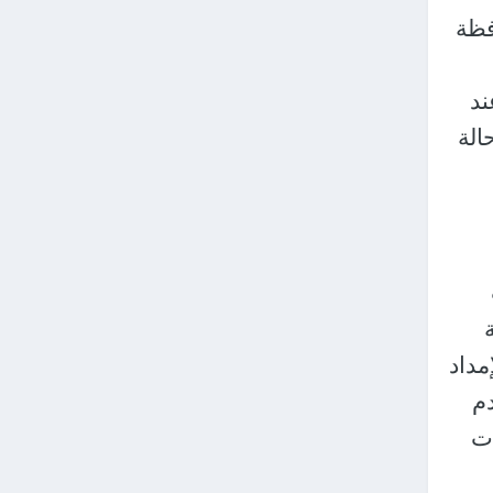
فظة
ند
الة
مداد
دم
ات