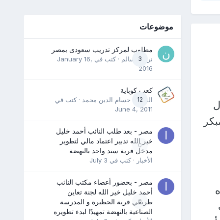
موضوعات
مطلوب لمركز تدريب سعودى بمصر
3
نرمين سالم
· كتب في
January 16,
2016
كعب كوباية
12
المدرب حسام الدين محمد
· كتب في
ل
June 4, 2011
بكر
مصر - بعد طلب النائب أحمد خليل
خير الله تدبير اعتماد مالي لتطوير
0
مدخل قرية سند واحد بالنهضة
الأخبار
· كتب في
July 3
مصر - بحضور أعضاء مكتب النائب
ه
أحمد خليل خير الله لجنة تعاين
0
طريقي قرية الحظيرة و المدرسة
الصناعية بالنهضة تمهيدًا لبدء تطويره