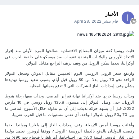
الأخبار
قام بنشر
April 28, 2022
قلبت روسيا كفة ميزان المصالح الاقتصادية لصالحها للمرة الأولى منذ إقرار
الاتحاد الأوروبي والولايات المتحدة عقوبات ضد موسكو على خلفية الحرب في
أوكرانيا، بعدما تمكن الروبل من وقف نزيف التراجع مقابل الدولار.
وارتفع سعر الروبل الروسي اليوم الخميس مقابل الدولار، وسجل الدولار
الواحد نحو 73 روبل بدلا من 80 روبل قبل أيام، بسبب تنفيذ روسيا تهديدها
بشأن وقف إمدادات الغاز للشركات التي لا تدفع بعملتها المحلية.
وبدأت روسيا حربها ضد أوكرانيا نهاية فبراير الماضي، وبدأت معها رحلة هبوط
الروبل، حتى وصل الدولار إلى مستوى 135.8 روبل روسي في 10 مارس
2022، قبل أن يشهد حركة تذبذب إلى أن تم تداوله خلال الأسبوع الماضي ما
بين 70 و80 روبل للدولار الواحد، أي نفس مستويات ما قبل الحرب تقريبا.
وأعلنت روسيا أمس الأربعاء، وقف إمدادات الغاز إلى بلغاريا وبولندا بعدما
رفضت الدولتان بالدفع بالعملة الروسية "الروبل"، ووفقا لرويترز، تعتمد بولندا
على الغاز الروسي لتلبية 50% من احتياجاتها، أما بلغاريا فتحتاج نحو 90% من