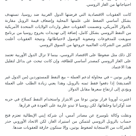
احتياجاتها من الغاز الروسي.
كانت العقوبات الاقتصادية التي فرضتها الدول الغربية ضد روسيا، تستهدف
بشكل أساسي الضغط على علمتها المحلية وإضعاف قيمة الروبل مقارنة
بالدولار الأمريكي، وتضمنت العقوبات حظر واردات الولايات المتحدة الأمريكية
من النفط الروسي بشكل كامل، إضافة إلى تهديدات بخروج روسيا من برنامج
سويفت للمدفوعات وصعوبة الوصول لاحتياطاتها، ونتيجة العقوبات أعلنت
الكثير من الشركات العالمية خروجها من السوق الروسي.
كل ذلك مثل ضغوطا على الاقتصاد الروسي، بينما لا تزال الدول الأوربية تعتمد
على الغاز الروسي كمصدر أساسي للطاقة، وإن كانت تبحث عن بدائل لتقليل
هذا الاعتماد.
وقرر بوتين – في محاولة لدعم العملة – بيع النفط للمستوردين (من الدول غير
الصديقة) إذا دفعوا فقط ثمنه بالروبل، وهذا يعني زيادة الطلب على العملة
ويؤدي إلى ارتفاع سعرها مقابل الدولار.
اعتبرت أوروبا قرار بوتين نوعا من الابتزاز واستخدام النفط كسلاح في حربه
ضد أوكرانيا وحلفائها، لكن روسيا لا تبدو عازمة على العودة في قرارها.
ونقلت وكالة بلومبرج عن مصادر أمس، أن شركة إيني الإيطالية تعتزم فتح
حساب بالروبل الروسي لتتمكن من استيراد الغاز، لكن الاتحاد الأوروبي حذر
الشركات من الاستجابة لضغوط بوتين، وإلا ستكون خارقة للعقوبات ضدها.