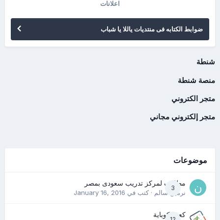
اعلانات
ضوابط الكتابه فى منتديات ياللا يا شباب
شنطة
منصة شنطة
متجر الكتروني
متجر إلكتروني مجاني
موضوعات
مطلوب لمركز تدريب سعودى بمصر
3
نرمين سالم
· كتب في
January 16, 2016
كعب كوباية
12