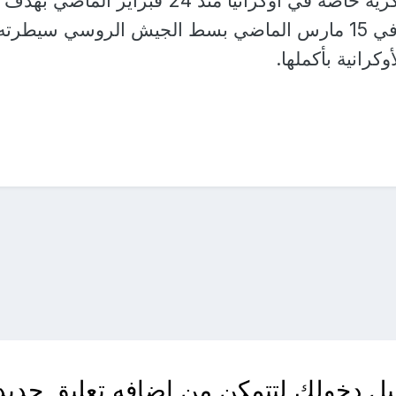
وتنفذ روسيا عملية عسكرية خاصة في أوكرانيا منذ 24 فبراير الماضي بهدف
حماية سكان دونباس، وفي 15 مارس الماضي بسط الجيش الروسي سيطرته
رانية بأكملها.
ل دخولك لتتمكن من اضافه تعليق جديد