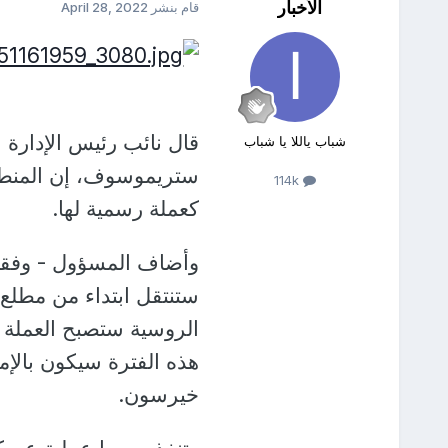
الأخبار
قام بنشر
April 28, 2022
قال نائب رئيس الإدارة 
شباب ياللا يا شباب
114k
كعملة رسمية لها.
وأضاف المسؤول - وفقا ل
ستنتقل ابتداء من مطلع 
الروسية ستصبح العملة ا
هذه الفترة سيكون بالإمك
خيرسون.