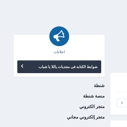
اعلانات
ضوابط الكتابه فى منتديات ياللا يا شباب
شنطة
منصة شنطة
0
متجر الكتروني
متجر إلكتروني مجاني