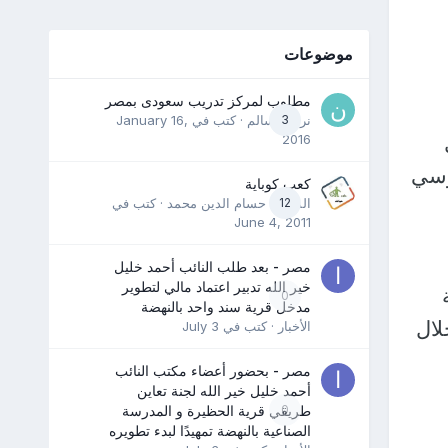
موضوعات
مطلوب لمركز تدريب سعودى بمصر
3
نرمين سالم
· كتب في
January 16,
2016
ل الروسي
كعب كوباية
12
المدرب حسام الدين محمد
· كتب في
June 4, 2011
مصر - بعد طلب النائب أحمد خليل
خير الله تدبير اعتماد مالي لتطوير
0
مدخل قرية سند واحد بالنهضة
لال
الأخبار
· كتب في
July 3
مصر - بحضور أعضاء مكتب النائب
أحمد خليل خير الله لجنة تعاين
0
طريقي قرية الحظيرة و المدرسة
الصناعية بالنهضة تمهيدًا لبدء تطويره