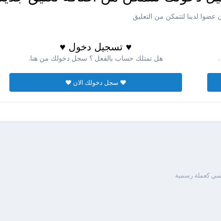
عضوا لدينا لتتمكن من التعليق
♥ تسجيل دخول ♥
هل تمتلك حساب بالفعل ؟ سجل دخولك من هنا.
♥ سجل دخولك الان ♥
سي كعملة رسمية