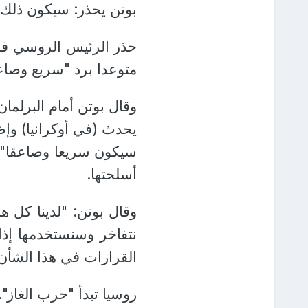
بوتن يحذر: سيكون ذلك رد
حذر الرئيس الروسي فلا
متوعدا برد "سريع وصاع
وقال بوتن أمام البرلما
يحدث (في أوكرانيا) وإظه
سيكون سريعا وصاعقا"،
أسلحتها.
وقال بوتن: "لدينا كل ه
نتفاخر وسنستخدمها إذا
القرارات في هذا الشأن
روسيا تبدأ "حرب الغاز".