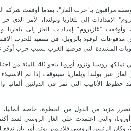
صفه مراقبون بـ"حرب الغاز"، بعدما أوقفت شركة ال
وم" الإمدادات إلى بلغاريا وبولندا، الأمر الذي جر ع
، وأوقفت "غازبروم" إمدادات الغاز إلى بلغاريا وبو
 مدفوعات الوقود بالروبل، في تصعيد للحرب الاقتص
قوبات المشددة التي فرضها الغرب بسبب حرب أوكراني
كما حذرت غازبروم، التي تملكها روسيا وتزود أوروبا بنحو 40 با
لغاز عبر بولندا وبلغاريا سيتوقف إذا تم الاستيلاء 
د خطوط الأنابيب التي تمر في الدولتين ألمانيا وا
رر مزيد من الدول من الخطوة، خاصة ألمانيا، ا
أوروبا، والتي اعتمدت على الغاز الروسي لسد أكث
نصف وارداتها في 2021، وكان الرئيس الروسي فلاديمير بوتن أمر بأن تدفع