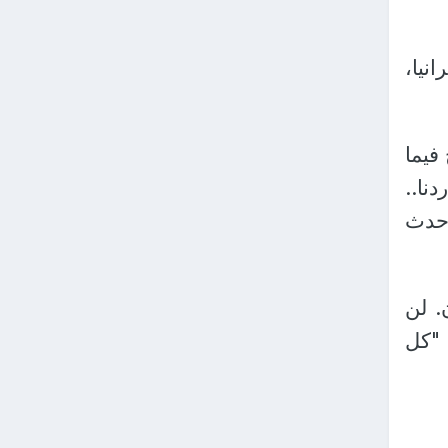
نيا،
فيما
نا..
أحدث
. لن
 "كل