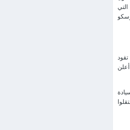
التي
وسكو
قود
أعلن
يادة
قلوا