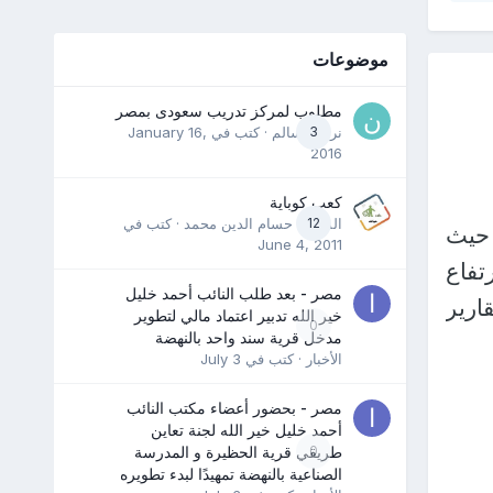
موضوعات
مطلوب لمركز تدريب سعودى بمصر
3
نرمين سالم
· كتب في
January 16,
2016
كعب كوباية
12
المدرب حسام الدين محمد
· كتب في
 حيث
June 4, 2011
تفاع
مصر - بعد طلب النائب أحمد خليل
ارير
خير الله تدبير اعتماد مالي لتطوير
0
مدخل قرية سند واحد بالنهضة
الأخبار
· كتب في
July 3
مصر - بحضور أعضاء مكتب النائب
أحمد خليل خير الله لجنة تعاين
0
طريقي قرية الحظيرة و المدرسة
الصناعية بالنهضة تمهيدًا لبدء تطويره