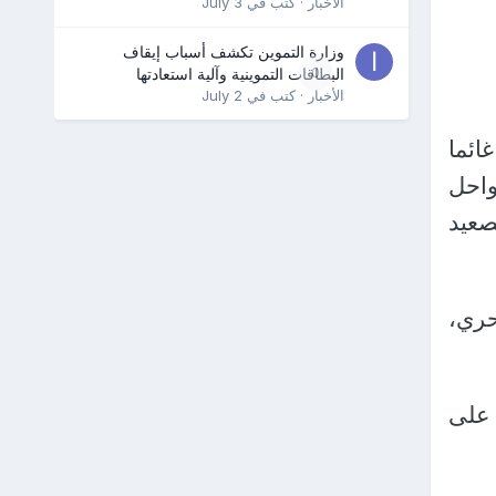
الأخبار
· كتب في
July 3
وزارة التموين تكشف أسباب إيقاف
0
البطاقات التموينية وآلية استعادتها
الأخبار
· كتب في
July 2
ائما
واحل
صعيد
حري،
 على