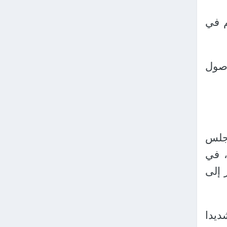
م في
أصول
جلس
، في
 إلى
ديدا