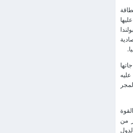
طاقة
ليها
لندا
ادية
ا.
لمئة من احتياجاتها
عليه
لمجر
لقوة
ر من
 الدول