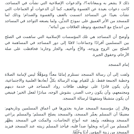
ذلك لا يشعر به وبمعاناته؟!، والدعوات الإصلاحية التي نشأت في المساجد،
كانت دعوات بعيدة عن القسوة والعنف، كما أن الدعوات أو الجماعات التي
نشأت بعيدًا عن المساجد اتسمت بالعنف والقسوة والصدام؛ وذلك لما
للمسجد من الأثر العميق على نموذج التديُّن، ولما يصنعه التواجد في المساجد
من اندماج مع المجتمع، وتوطد العلاقات بين أبنائه".
وأوضح أن المساجد هي تلك المؤسسات الإسلامية التي ساهمت في الصلح
بين المسلمين أفرادًا وجماعات؛ لافتًا إلى دور المساجد في المساهمة في
الصلح بين الزوج وزوجه، والأخ وأخيه، والجار وجاره؛ فحافظت على صلة
الأرحام، وحقوق الجيرة.
إمام المسجد
ولفت إلى أن رسالة المسجد تستلزم إمامًا معدًّا ومؤهَّلًا ليس لإمامة الصلاة
وخطبة الجمعة فقط، بل للقيام بهذه الرسالة بكلِّ أبعادها العلمية والاجتماعية،
وأن يكون قادرًا على توظيف طاقات رواد المساجد في خدمة دينهم
ومجتمعهم، وأن يكون رحب الصدر، بشوش الوجه، مبادرًا لفعل الخير؛ فينبغي
أن يكون متشبعًا ومتفهمًا لرسالة المسجد.
وقال إن مؤسسة المسجد ضاربة بجذورها في أعماق المسلمين وتاريخهم:
مضيفًا أن المسلم يعمِّر المسجد، والمسجد يصلح المسلم؛ والمسلم يراعي
المسجد وينظفه، ويُبعِد عنه أنواع النجاسات، والمكث في المسجد يطهِّر
المسلم من أدرانه ويجلوا صدأ قلبه، فيأخذ المسلم زينته عند المسجد فيزيد
المسجد من زينة المؤمن أدبًا وخُلُقًا.