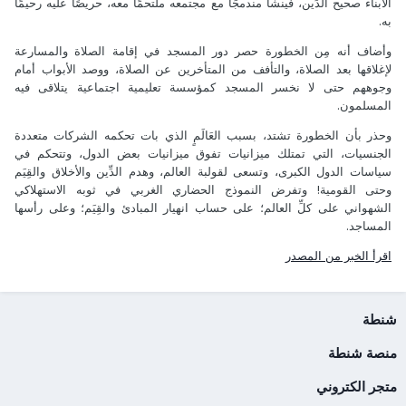
الأبناء صحيح الدِّين، فينشأ مندمجًا مع مجتمعه ملتحمًا معه، حريصًا عليه رحيمًا
به.
وأضاف أنه مِن الخطورة حصر دور المسجد في إقامة الصلاة والمسارعة
لإغلاقها بعد الصلاة، والتأفف من المتأخرين عن الصلاة، ووصد الأبواب أمام
وجوههم حتى لا نخسر المسجد كمؤسسة تعليمية اجتماعية يتلاقى فيه
المسلمون.
وحذر بأن الخطورة تشتد، بسبب العَالَمٍ الذي بات تحكمه الشركات متعددة
الجنسيات، التي تمتلك ميزانيات تفوق ميزانيات بعض الدول، وتتحكم في
سياسات الدول الكبرى، وتسعى لقولبة العالم، وهدم الدِّين والأخلاق والقِيَم
وحتى القومية! وتفرض النموذج الحضاري الغربي في ثوبه الاستهلاكي
الشهواني على كلِّ العالم؛ على حساب انهيار المبادئ والقِيَم؛ وعلى رأسها
المساجد.
اقرأ الخبر من المصدر
شنطة
منصة شنطة
متجر الكتروني