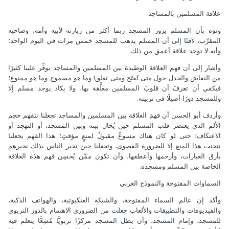
علاقة المسلمين بالمساجد
ونوه بأن المسلم يزور المسجد ربما أكثر من زيارته لأبيه وأمه، وصاحبه
المقرَّب، لافتًا إلى أن المسلم يذهب للمسجد خمس مرات في اليوم الواحد؛
وأنه لا توجد علاقة أعمق من ذلك.
وأشار إلى أن فهم العلاقة الوطيدة بين المسلمين والمساجد يوفِّر علينا كثيرًا
من النقاش والجدل حول متى تُفتَح ومتى تغلق! وما هو مسموح وما هو ممنوع؛
فيكفي أن تعرفَ أن قلوبَ المسلمين معلَّقة بها، ولا يكاد يوجد مسلم إلا
وللمسجد دورًا أصيلًا في تربيته.
وأردف أبو الحسن أن فهمَ العلاقة بين المسلمين والمساجد تجعلنا نتفهم حجم
الألم الذي يعتصر قلب المسلم حين يُحَال بينه وبين المسجد، أو التهجد أو
الاعتكاف؛ حتى لو كان هناك مسوغٌ مقبولٌ لمنعٍ مؤقتٍ؛ هذا الفهم يجعلنا
نتجنب هذا المنع إلا للضرورة القصوى، وتجعلنا حين نخبر الناس بذلك نخبرهم
بأرق العبارات، وأرحمها وأعطفها، وأن تكون ممَّن يُحسِن فهم هذه العلاقة
الخاصة بين المسلم ومسجده.
السماوات المفتوحة والنموذج الغربي
وأكد إن عالم السماء المفتوحة، والشبكة العنكبوتية، والهواتف الذكية،
والفيديوهات والتطبيقات والألعاب جعلت من الضروري الاهتمام بالدور التربوي
للمسجد، وإمام المسجد، وأن يظل المسجد مركزًا تربويًّا مُشِعًّا يتعلم فيه