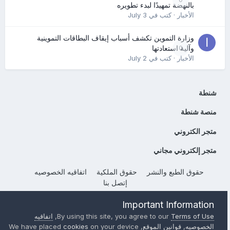
بالنهضة تمهيدًا لبدء تطويره
الأخبار
· كتب في
July 3
وزارة التموين تكشف أسباب إيقاف البطاقات التموينية
0
وآلية استعادتها
الأخبار
· كتب في
July 2
شنطة
منصة شنطة
متجر الكتروني
متجر إلكتروني مجاني
حقوق الطبع والنشر
حقوق الملكية
اتفاقيه الخصوصيه
إتصل بنا
Powered by Invision Community
Important Information
Terms of Use
By using this site, you agree to our
,
اتفاقيه
الخصوصيه
,
قوانين الموقع
, We have placed
on your device
cookies