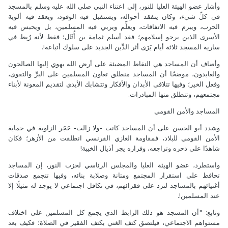
وأشار عضو الهيئة العليا للنور، إلى اعتناء النبي صلى الله عليه وسلم بالمسجد
في كلِّ شيء، وكان يتفقد أحواله، ويستقبل فيه الوفود، ويعقد فيه ألوية
الحرب، ويبرم فيه الاتفاقات، ويعلِّم ويربي فيه المسلمين، بل ويحبس فيه
الأسرى الذين يرجو إسلامهم؛ فقد أسلم ثمامة بن أُثَال؛ فقط لأنه رُبِط في
سارية المسجد ثلاثة أيام يَرَى أثر الدِّين الجديد على سلوك أتباعه!.
وأضاف أن المساجد هي النقاط المضيئة على أرض الله يهوي إليها الصالحون
والعابدون، موضحًا أن المساجد منطلق تعاون المسلمين على البرِّ والتقوى،
وفعل الخير؛ وفيها تتلاقى الأبدان والأفكار وتتشابك الأيدي لتقديم المعونة لأبناء
مجتمعهم، وتنطلق منها المبادرات.
المساجد والأمن القومي
وشدد أبو الحسن على أن المساجد كانت -ولا زالت- حَجَر الزاوية في حماية
الأمن القومي للبلاد، فمقاومة الغازي الفرنسي انطلقت من الأزهر؛ فكان
شاهدًا على دحره وتراجعه، وفراره يجر أذيال الخيبة!
واستطرد، عضو الهيئة العليا والمجلس الرئاسي لحزب النور، إن المساجد
تحافظ على استقرار المجتمع ومتانة وصلابة بنائه، وفيها تتجمع صدقات
أغنيائهم بالمساجد لترد على فقرائهم، في تكافل اجتماعي لا يوجد له مثيلًا إلا
عند المسلمين!.
وتابع: "أن المسجد هو ذلك الرابط الذي يجمع كل المسلمين على اختلاف
مستواهم الاجتماعي، فيلتصق كتف الغني بكتف الفقير في الصلاة؛ فكيف بعد