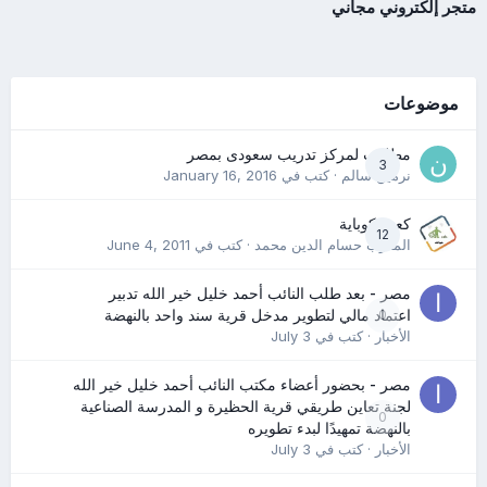
متجر إلكتروني مجاني
موضوعات
مطلوب لمركز تدريب سعودى بمصر
3
نرمين سالم
· كتب في
January 16, 2016
كعب كوباية
12
المدرب حسام الدين محمد
· كتب في
June 4, 2011
مصر - بعد طلب النائب أحمد خليل خير الله تدبير
0
اعتماد مالي لتطوير مدخل قرية سند واحد بالنهضة
الأخبار
· كتب في
July 3
مصر - بحضور أعضاء مكتب النائب أحمد خليل خير الله
لجنة تعاين طريقي قرية الحظيرة و المدرسة الصناعية
0
بالنهضة تمهيدًا لبدء تطويره
الأخبار
· كتب في
July 3