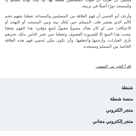
وللمسجد دورًا أصيلًا في تربيته.
وأردف أبو الحسن أن فهمَ العلاقة بين المسلمين والمساجد تجعلنا نتفهم حجم
الألم الذي يعتصر قلب المسلم حين يُحَال بينه وبين المسجد، أو التهجد أو
الاعتكاف؛ حتى لو كان هناك مسوغٌ مقبولٌ لمنعٍ مؤقتٍ؛ هذا الفهم يجعلنا
نتجنب هذا المنع إلا للضرورة القصوى، وتجعلنا حين نخبر الناس بذلك نخبرهم
بأرق العبارات، وأرحمها وأعطفها، وأن تكون ممَّن يُحسِن فهم هذه العلاقة
الخاصة بين المسلم ومسجده.
اقرأ الخبر من المصدر
شنطة
منصة شنطة
متجر الكتروني
متجر إلكتروني مجاني