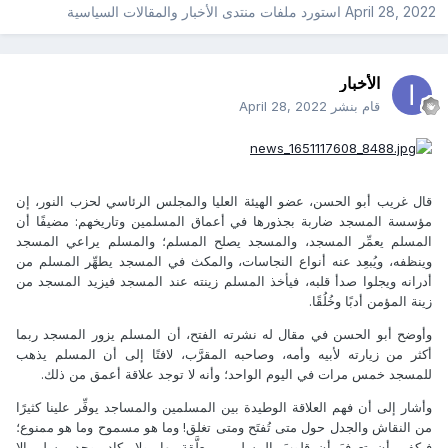
April 28, 2022
استورد ملفات
منتدى الأخبار والمقالات السياسية
الأخبار
قام بنشر
April 28, 2022
قال غريب أبو الحسن، عضو الهيئة العليا والمجلس الرئاسي لحزب النور، إن
مؤسسة المسجد ضاربة بجذورها في أعماق المسلمين وتاريخهم: مضيفًا أن
المسلم يعمِّر المسجد، والمسجد يصلح المسلم؛ والمسلم يراعي المسجد
وينظفه، ويُبعِد عنه أنواع النجاسات، والمكث في المسجد يطهِّر المسلم من
أدرانه ويجلوا صدأ قلبه، فيأخذ المسلم زينته عند المسجد فيزيد المسجد من
زينة المؤمن أدبًا وخُلُقًا.
وأوضح أبو الحسن في مقال له نشرته الفتح، أن المسلم يزور المسجد ربما
أكثر من زيارته لأبيه وأمه، وصاحبه المقرَّب، لافتًا إلى أن المسلم يذهب
للمسجد خمس مرات في اليوم الواحد؛ وأنه لا توجد علاقة أعمق من ذلك.
وأشار إلى أن فهم العلاقة الوطيدة بين المسلمين والمساجد يوفِّر علينا كثيرًا
من النقاش والجدل حول متى تُفتَح ومتى تغلق! وما هو مسموح وما هو ممنوع؛
فيكفي أن تعرفَ أن قلوبَ المسلمين معلَّقة بها، ولا يكاد يوجد مسلم إلا