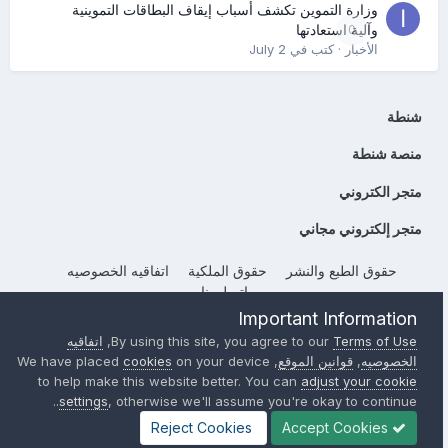
وزارة التموين تكشف أسباب إيقاف البطاقات التموينية
0
وآلية استعادتها
الأخبار
· كتب في
July 2
شنطة
منصة شنطة
متجر الكتروني
متجر إلكتروني مجاني
حقوق الطبع والنشر
حقوق الملكية
اتفاقيه الخصوصيه
إتصل بنا
Important Information
Powered by Invision Community
Terms of Use
By using this site, you agree to our
,
اتفاقيه
الخصوصيه
,
قوانين الموقع
, We have placed
on your device
cookies
to help make this website better. You can
adjust your cookie
settings
, otherwise we'll assume you're okay to continue..
Reject Cookies
Accept Cookies