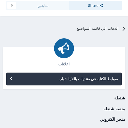
Share
متابعين
0
الذهاب الي قائمه المواضيع
اعلانات
ضوابط الكتابه فى منتديات ياللا يا شباب
شنطة
منصة شنطة
متجر الكتروني