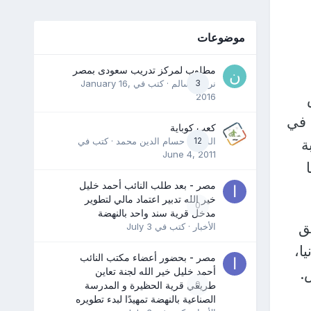
موضوعات
مطلوب لمركز تدريب سعودى بمصر
3
نرمين سالم
· كتب في
January 16,
2016
 في
كعب كوباية
12
المدرب حسام الدين محمد
· كتب في
ة
June 4, 2011
مصر - بعد طلب النائب أحمد خليل
خير الله تدبير اعتماد مالي لتطوير
0
مدخل قرية سند واحد بالنهضة
ق
الأخبار
· كتب في
July 3
ا،
مصر - بحضور أعضاء مكتب النائب
.
أحمد خليل خير الله لجنة تعاين
0
طريقي قرية الحظيرة و المدرسة
الصناعية بالنهضة تمهيدًا لبدء تطويره