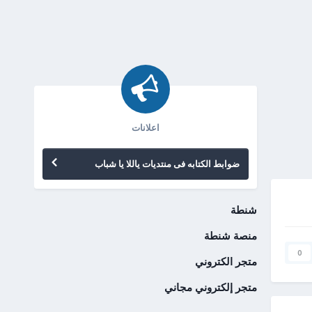
اعلانات
ضوابط الكتابه فى منتديات ياللا يا شباب
شنطة
منصة شنطة
0
متجر الكتروني
متجر إلكتروني مجاني