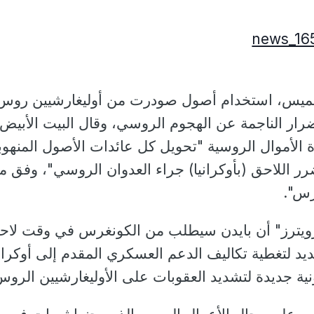
الخميس، استخدام أصول صودرت من أوليغارشيين روس
ضرار الناجمة عن الهجوم الروسي، وقال البيت الأبيض
الأموال الروسية "تحويل كل عائدات الأصول المنهوب
رر اللاحق (بأوكرانيا) جراء العدوان الروسي"، وفق ما
رس".
رويترز" أن بايدن سيطلب من الكونغرس في وقت لاح
د لتغطية تكاليف الدعم العسكري المقدم إلى أوكراني
ونية جديدة لتشديد العقوبات على الأوليغارشيين الروس