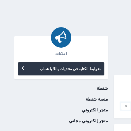
اعلانات
ضوابط الكتابه فى منتديات ياللا يا شباب
شنطة
منصة شنطة
0
متجر الكتروني
متجر إلكتروني مجاني