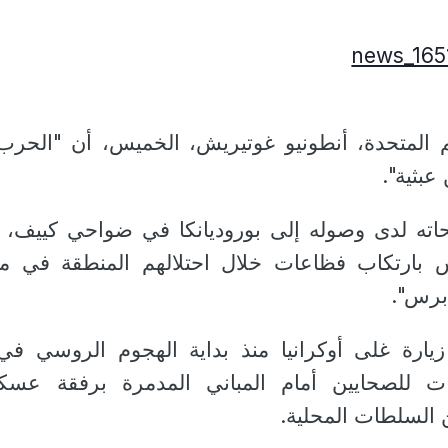
امم المتحدة، أنطونيو غوتيريش، الخميس، أن "الحر
عبثية".
اته لدى وصوله إلى بوروديانكا في ضواحي كييف،
وس بارتكاب فظاعات خلال احتلالهم المنطقة في 
برس".
ات للصحايين أمام المباني المدمرة برفقة عسك
 السلطات المحلية.