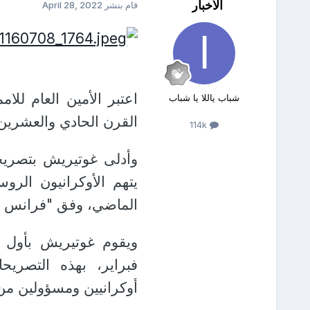
الأخبار
قام بنشر
April 28, 2022
اعتبر الأمين العام لل
شباب ياللا يا شباب
القرن الحادي والعشرين 
114k
وأدلى غوتيريش بتصريح
يتهم الأوكرانيون الر
الماضي، وفق "فرانس 
فبراير، بهذه التصريح
أوكرانيين ومسؤولين من