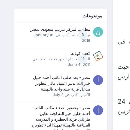
موضوعات
مطلوب لمركز تدريب سعودى بمصر
3
نرمين سالم
· كتب في
January 16,
ب في
2016
كعب كوباية
12
المدرب حسام الدين محمد
· كتب في
June 4, 2011
 حيث
مارس
مصر - بعد طلب النائب أحمد خليل
خير الله تدبير اعتماد مالي لتطوير
0
مدخل قرية سند واحد بالنهضة
الأخبار
· كتب في
July 3
ويقوم غوتيريش بأول زيارة غلى أوكرانيا منذ بداية الهجوم الروسي في 24
مصر - بحضور أعضاء مكتب النائب
ريين
أحمد خليل خير الله لجنة تعاين
0
طريقي قرية الحظيرة و المدرسة
الصناعية بالنهضة تمهيدًا لبدء تطويره