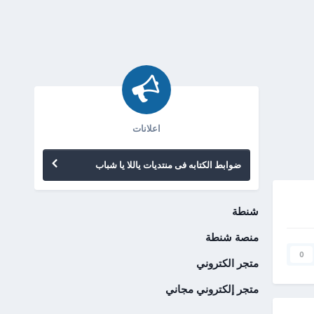
اعلانات
ضوابط الكتابه فى منتديات ياللا يا شباب
شنطة
منصة شنطة
0
متجر الكتروني
متجر إلكتروني مجاني