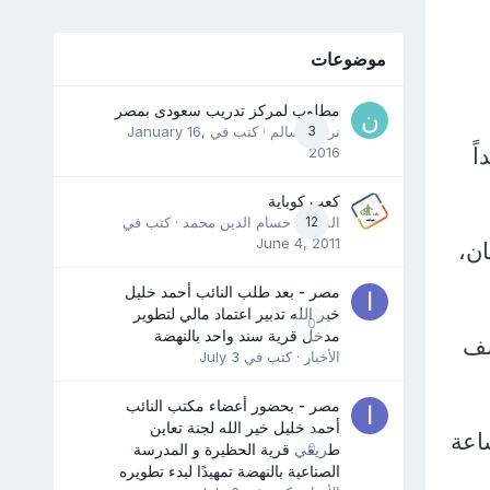
موضوعات
مطلوب لمركز تدريب سعودى بمصر
3
نرمين سالم
· كتب في
January 16,
ً
2016
كعب كوباية
12
المدرب حسام الدين محمد
· كتب في
June 4, 2011
ن،
مصر - بعد طلب النائب أحمد خليل
خير الله تدبير اعتماد مالي لتطوير
0
مدخل قرية سند واحد بالنهضة
صف
الأخبار
· كتب في
July 3
مصر - بحضور أعضاء مكتب النائب
أحمد خليل خير الله لجنة تعاين
اعة
0
طريقي قرية الحظيرة و المدرسة
الصناعية بالنهضة تمهيدًا لبدء تطويره