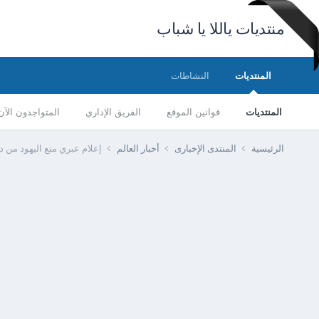
منتديات ياللا يا شباب
المنتديات
النشاطات
المنتديات
قوانين الموقع
الفريق الإداري
المتواجدون الآن
الرئيسية
المنتدى الإخبارى
أخبار العالم
إعلام عبري منع اليهود من د