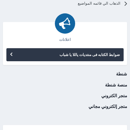
الذهاب الي قائمه المواضيع
اعلانات
ضوابط الكتابه فى منتديات ياللا يا شباب
شنطة
منصة شنطة
متجر الكتروني
متجر إلكتروني مجاني