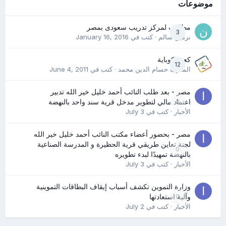
موضوعات
مطلوب لمركز تدريب سعودى بمصر
3
نرمين سالم
· كتب في
January 16, 2016
كعب كوباية
12
المدرب حسام الدين محمد
· كتب في
June 4, 2011
مصر - بعد طلب النائب أحمد خليل خير الله تدبير
0
اعتماد مالي لتطوير مدخل قرية سند واحد بالنهضة
الأخبار
· كتب في
July 3
مصر - بحضور أعضاء مكتب النائب أحمد خليل خير الله
لجنة تعاين طريقي قرية الحظيرة و المدرسة الصناعية
0
بالنهضة تمهيدًا لبدء تطويره
الأخبار
· كتب في
July 3
وزارة التموين تكشف أسباب إيقاف البطاقات التموينية
0
وآلية استعادتها
الأخبار
· كتب في
July 2