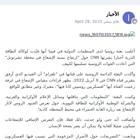
الأخبار
قام بنشر
April 28, 2022
أعلنت بعثة روسيا لدى المنظمات الدولية في فيينا أنها فنّدت لوكالة الطاقة
الذرية أخبارا نشرتها CNN حول "ارتفاع نسبة الإشعاع في محطة تشرنوبل"
التي أعادت القوات الروسية تسليمها لكييف.
وأكدت البعثة الدائمة الروسية على قناتها في "تلغرام" أن الفيديو الذي أرفق
بتقرير قناة CNN في 9 أبريل 2022، يظهر قراءات مقياس الإشعاع في غرفة
زعمت القناة أنها "لعسكريين روسيين كانا فيها"، مفبرك وغير مطابق للواقع.
وكتبت البعثة: "المعلومات التي تناقلتها وسائل الإعلام الأوكرانية والغربية،
والشركة الوطنية الأوكرانية للطاقة النووية، حول تعرض الجنود الروس لآثار
الإشعاع بعد زيارة الغابة الحمراء في محيط المحطة، كاذبة".
وأضافت أنه حتى ولو حدثت ذلك فعلا، فإن التعرض الإضافي للإشعاعات
سيكون ضئيلا للغاية ولا يمكن أن يضر بصحة الإنسان.
وتابعت: "التصريحات حول الأضرار المزعومة التي تسبب فيها العسكريون