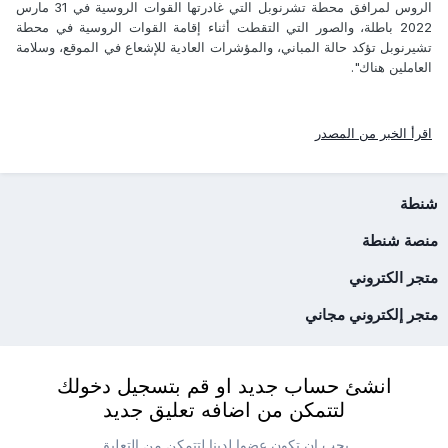
الروس لمرافق محطة تشرنوبل التي غادرتها القوات الروسية في 31 مارس
2022 باطلة، والصور التي التقطت أثناء إقامة القوات الروسية في محطة
تشيرنوبل تؤكد حالة المباني، والمؤشرات العادية للإشعاع في الموقع، وسلامة
العاملين هناك".
اقرأ الخبر من المصدر
شنطة
منصة شنطة
متجر الكتروني
متجر إلكتروني مجاني
انشئ حساب جديد او قم بتسجيل دخولك
لتتمكن من اضافه تعليق جديد
يجب ان تكون عضوا لدينا لتتمكن من التعليق