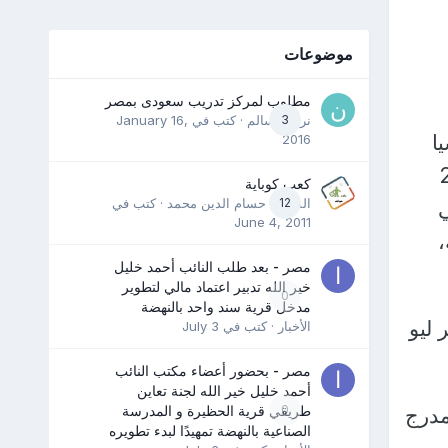
موضوعات
مطلوب لمركز تدريب سعودى بمصر
3
نرمين سالم
· كتب في
January 16,
ا
2016
لذي نفذته موسكو في 24
كعب كوباية
12
المدرب حسام الدين محمد
· كتب في
ي
June 4, 2011
،
مصر - بعد طلب النائب أحمد خليل
خير الله تدبير اعتماد مالي لتطوير
0
مدخل قرية سند واحد بالنهضة
 ليو
الأخبار
· كتب في
July 3
مصر - بحضور أعضاء مكتب النائب
أحمد خليل خير الله لجنة تعاين
0
طريقي قرية الحظيرة و المدرسة
مدرج
الصناعية بالنهضة تمهيدًا لبدء تطويره