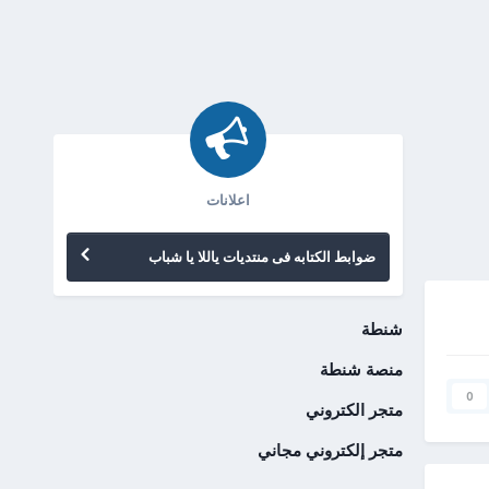
اعلانات
ضوابط الكتابه فى منتديات ياللا يا شباب
شنطة
منصة شنطة
0
متجر الكتروني
متجر إلكتروني مجاني