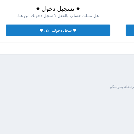
♥ تسجيل دخول ♥
هل تمتلك حساب بالفعل ؟ سجل دخولك من هنا.
♥ سجل دخولك الان ♥
مرتبطة بموسكو