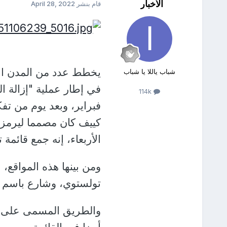
الأخبار
قام بنشر
April 28, 2022
يخطط عدد من المدن الأ
شباب ياللا يا شباب
114k
فبراير، وبعد يوم من ت
كييف كان مصمما ليرمز إ
الأربعاء، إنه جمع قائمة تضم 467 موقعا يمكن النظر في إعاد
ومن بينها هذه المواقع
تولستوي، وشارع باسم بح
والطريق المسمى على ا