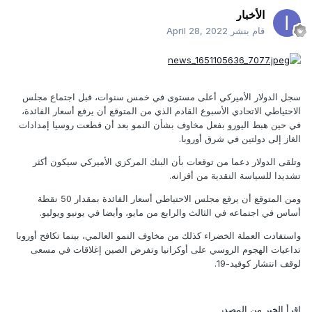
الأخبار
قام بنشر
April 28, 2022
سجل الدولار الأميركي أعلى مستوى في خمس سنوات، قبل اجتماع مجلس
الاحتياطي الاتحادي الأسبوع القادم الذي من المتوقع أن يرفع أسعار الفائدة،
في حين هبط اليورو بفعل مخاوف بشأن النمو بعد أن قطعت روسيا إمدادات
الغاز إلى دولتين في شرق أوروبا.
وتلقى الدولار دعما من توقعات بأن البنك المركزي الأميركي سيكون أكثر
تشديدا للسياسة النقدية من أقرانه.
ومن المتوقع أن يرفع مجلس الاحتياطي أسعار الفائدة بمقدار 50 نقطة
أساس في اجتماعه في الثالث والرابع من مايو، وأيضا في يونيو ويوليو.
واستفادت العملة الخضراء كذلك من مخاوف النمو العالمي، بينما تكافح أوروبا
تداعيات الهجوم الروسي على أوكرانيا وتفرض الصين إغلاقات في مسعى
لوقف انتشار كوفيد-19.
اقرأ الخبر من المصدر