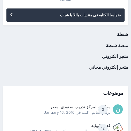
ضوابط الكتابه فى منتديات ياللا يا شباب
شنطة
منصة شنطة
متجر الكتروني
متجر إلكتروني مجاني
موضوعات
مطلوب لمركز تدريب سعودى بمصر
3
نرمين سالم
· كتب في
January 16, 2016
كعب كوباية
12