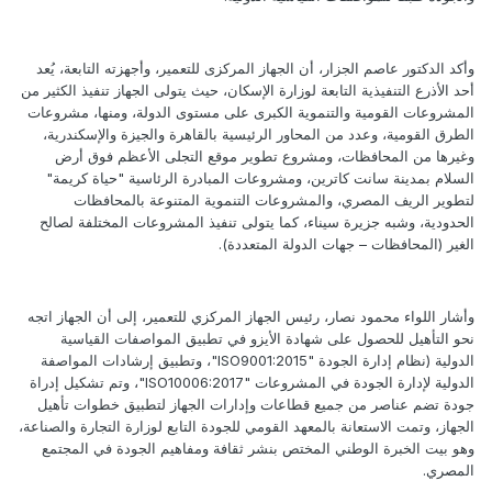
وأكد الدكتور عاصم الجزار، أن الجهاز المركزى للتعمير، وأجهزته التابعة، يُعد
أحد الأذرع التنفيذية التابعة لوزارة الإسكان، حيث يتولى الجهاز تنفيذ الكثير من
المشروعات القومية والتنموية الكبرى على مستوى الدولة، ومنها، مشروعات
الطرق القومية، وعدد من المحاور الرئيسية بالقاهرة والجيزة والإسكندرية،
وغيرها من المحافظات، ومشروع تطوير موقع التجلى الأعظم فوق أرض
السلام بمدينة سانت كاترين، ومشروعات المبادرة الرئاسية "حياة كريمة"
لتطوير الريف المصري، والمشروعات التنموية المتنوعة بالمحافظات
الحدودية، وشبه جزيرة سيناء، كما يتولى تنفيذ المشروعات المختلفة لصالح
الغير (المحافظات – جهات الدولة المتعددة).
وأشار اللواء محمود نصار، رئيس الجهاز المركزي للتعمير، إلى أن الجهاز اتجه
نحو التأهيل للحصول على شهادة الأيزو في تطبيق المواصفات القياسية
الدولية (نظام إدارة الجودة "ISO9001:2015"، وتطبيق إرشادات المواصفة
الدولية لإدارة الجودة في المشروعات "ISO10006:2017"، وتم تشكيل إدراة
جودة تضم عناصر من جميع قطاعات وإدارات الجهاز لتطبيق خطوات تأهيل
الجهاز، وتمت الاستعانة بالمعهد القومي للجودة التابع لوزارة التجارة والصناعة،
وهو بيت الخبرة الوطني المختص بنشر ثقافة ومفاهيم الجودة في المجتمع
المصري.