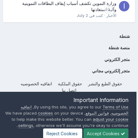
وزارة التموين تكشف أسباب إيقاف البطاقات التموينية
0
وآلية استعادتها
الأخبار
· كتب في
July 2
شنطة
منصة شنطة
متجر الكتروني
متجر إلكتروني مجاني
حقوق الطبع والنشر
حقوق الملكية
اتفاقيه الخصوصيه
إتصل بنا
Powered by Invision Community
Important Information
Terms of Use
By using this site, you agree to our
,
اتفاقيه
الخصوصيه
,
قوانين الموقع
, We have placed
on your device
cookies
to help make this website better. You can
adjust your cookie
settings
, otherwise we'll assume you're okay to continue..
Reject Cookies
Accept Cookies