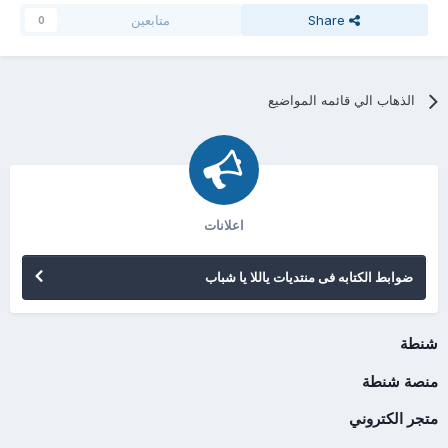
Share
متابعين
0
الذهاب الي قائمه المواضيع
اعلانات
ضوابط الكتابه فى منتديات ياللا يا شباب
شنطة
منصة شنطة
متجر الكتروني