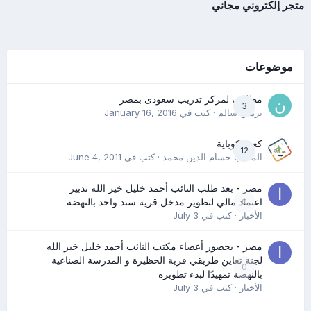
متجر إلكتروني مجاني
موضوعات
مطلوب لمركز تدريب سعودى بمصر
3
نرمين سالم
· كتب في
January 16, 2016
كعب كوباية
12
المدرب حسام الدين محمد
· كتب في
June 4, 2011
مصر - بعد طلب النائب أحمد خليل خير الله تدبير
0
اعتماد مالي لتطوير مدخل قرية سند واحد بالنهضة
الأخبار
· كتب في
July 3
مصر - بحضور أعضاء مكتب النائب أحمد خليل خير الله
لجنة تعاين طريقي قرية الحظيرة و المدرسة الصناعية
0
بالنهضة تمهيدًا لبدء تطويره
الأخبار
· كتب في
July 3