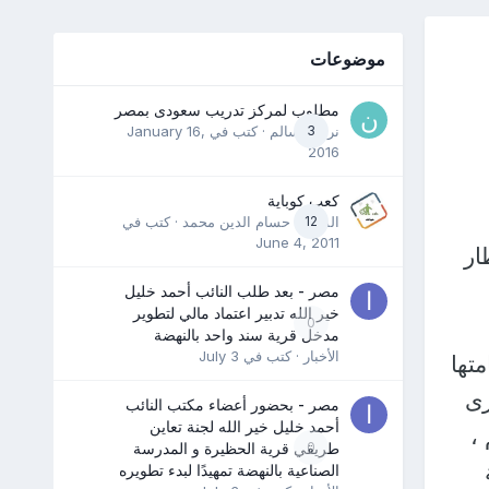
موضوعات
مطلوب لمركز تدريب سعودى بمصر
3
نرمين سالم
· كتب في
January 16,
2016
كعب كوباية
12
المدرب حسام الدين محمد
· كتب في
June 4, 2011
ار
مصر - بعد طلب النائب أحمد خليل
خير الله تدبير اعتماد مالي لتطوير
0
مدخل قرية سند واحد بالنهضة
الأخبار
· كتب في
July 3
تها
رى
مصر - بحضور أعضاء مكتب النائب
أحمد خليل خير الله لجنة تعاين
،
0
طريقي قرية الحظيرة و المدرسة
الصناعية بالنهضة تمهيدًا لبدء تطويره