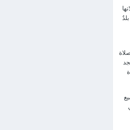
تها
لدٌ
لاة
جد
ة
يع