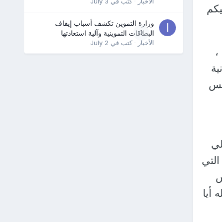
الأخبار
· كتب في
July 3
يكم
وزارة التموين تكشف أسباب إيقاف
0
البطاقات التموينية وآلية استعادتها
الأخبار
· كتب في
July 2
،
ية
يس
لي
التي
س
 أيا