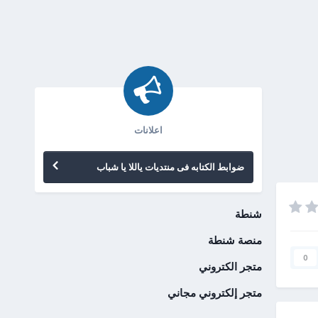
اعلانات
ضوابط الكتابه فى منتديات ياللا يا شباب
شنطة
منصة شنطة
0
متجر الكتروني
متجر إلكتروني مجاني