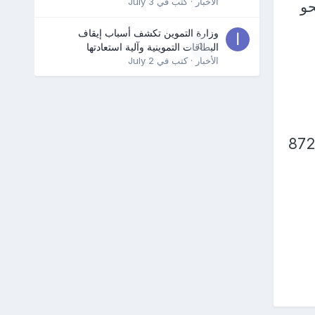
الأخبار
· كتب في
July 3
نحو
وزارة التموين تكشف أسباب إيقاف
0
البطاقات التموينية وآلية استعادتها
الأخبار
· كتب في
July 2
ذهب، اليوم الجمعة؛ إذ سجل نحو 8896 جنيها، مقابل 8720