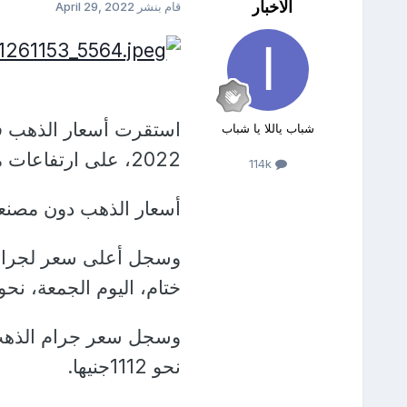
الأخبار
قام بنشر
April 29, 2022
شباب ياللا يا شباب
2022، على ارتفاعات منتصف اليوم وفقا Egypt Gold today.
114k
أسعار الذهب دون مصنعي
ختام، اليوم الجمعة، نحو 1271جنيها
نحو 1112جنيها.