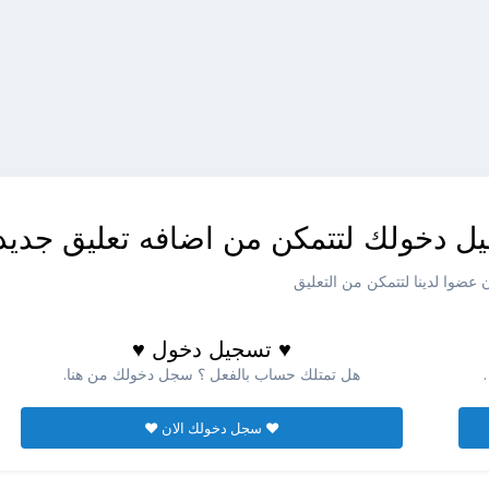
ل دخولك لتتمكن من اضافه تعليق جديد
عضوا لدينا لتتمكن من التعليق
♥ تسجيل دخول ♥
هل تمتلك حساب بالفعل ؟ سجل دخولك من هنا.
♥ سجل دخولك الان ♥