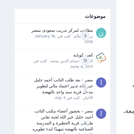
موضوعات
مطلوب لمركز تدريب سعودى بمصر
3
نرمين سالم
· كتب في
January 16,
2016
كعب كوباية
12
المدرب حسام الدين محمد
· كتب في
June 4, 2011
مصر - بعد طلب النائب أحمد خليل
ب
خير الله تدبير اعتماد مالي لتطوير
0
مدخل قرية سند واحد بالنهضة
الأخبار
· كتب في
July 3
لجمعة،
مصر - بحضور أعضاء مكتب النائب
أحمد خليل خير الله لجنة تعاين
0
طريقي قرية الحظيرة و المدرسة
الصناعية بالنهضة تمهيدًا لبدء تطويره