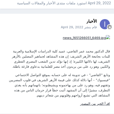
April 29, 2022
استورد ملفات
منتدى الأخبار والمقالات السياسية
الأخبار
قام بنشر
April 29, 2022
قال الدكتور محمد عمر القاضي، عميد كلية الدراسات الإسلامية والعربية
للبنات بجامعة الأزهر الشريف: إن هذه المشاهد لجماهير المصلين بالأزهر
الشريف، لها دلالتها الكبيرة؛ إذ إنها تؤكد تدين الشعب المصري الفطري
والكبير، وهو رد على من يريدون أخذ مصر للعلمانية بدعاوى فارغة باطلة.
وتابع "القاضي" - في تدوينة له على حسابه بموقع التواصل الاجتماعي
"فيسبوك" - أنها دلالة كذلك على قيمة الأزهر الشريف في قلوب المصريين
وثقتهم فيه، وهو رد على من يهاجمونه ويشيطنونه؛ باتهماتهم بأنه يغذي
التطرف، مشيرًا إلى أن المشهد أثبت خطأ قرار حرمان الناس من هذه
المشاهد التي تشبع أرواحهم وقلوبهم من شعائر دينهم.
اقرأ الخبر من المصدر