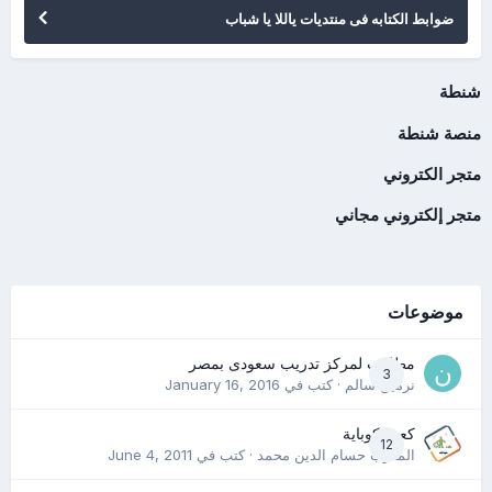
ضوابط الكتابه فى منتديات ياللا يا شباب
شنطة
منصة شنطة
متجر الكتروني
متجر إلكتروني مجاني
موضوعات
مطلوب لمركز تدريب سعودى بمصر
3
نرمين سالم
· كتب في
January 16, 2016
كعب كوباية
12
المدرب حسام الدين محمد
· كتب في
June 4, 2011