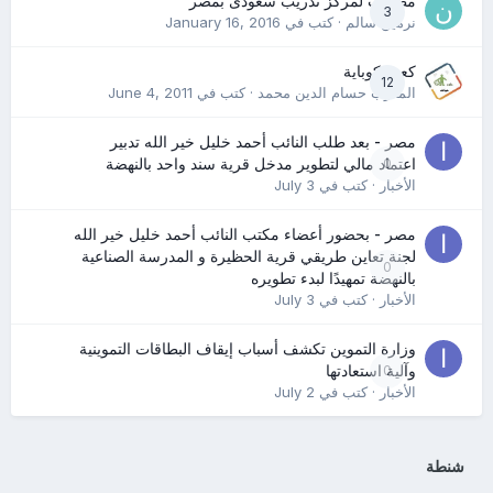
مطلوب لمركز تدريب سعودى بمصر
3
نرمين سالم
· كتب في
January 16, 2016
كعب كوباية
12
المدرب حسام الدين محمد
· كتب في
June 4, 2011
مصر - بعد طلب النائب أحمد خليل خير الله تدبير
0
اعتماد مالي لتطوير مدخل قرية سند واحد بالنهضة
الأخبار
· كتب في
July 3
مصر - بحضور أعضاء مكتب النائب أحمد خليل خير الله
لجنة تعاين طريقي قرية الحظيرة و المدرسة الصناعية
0
بالنهضة تمهيدًا لبدء تطويره
الأخبار
· كتب في
July 3
وزارة التموين تكشف أسباب إيقاف البطاقات التموينية
0
وآلية استعادتها
الأخبار
· كتب في
July 2
شنطة