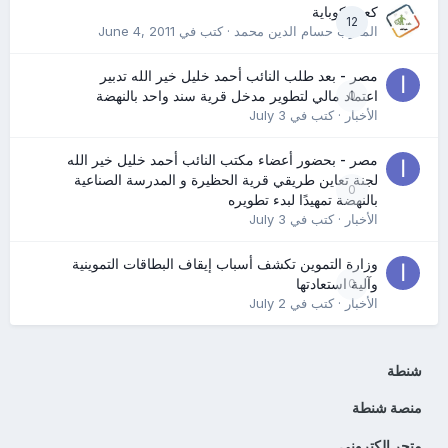
كعب كوباية
12
المدرب حسام الدين محمد
· كتب في
June 4, 2011
مصر - بعد طلب النائب أحمد خليل خير الله تدبير
0
اعتماد مالي لتطوير مدخل قرية سند واحد بالنهضة
الأخبار
· كتب في
July 3
مصر - بحضور أعضاء مكتب النائب أحمد خليل خير الله
لجنة تعاين طريقي قرية الحظيرة و المدرسة الصناعية
0
بالنهضة تمهيدًا لبدء تطويره
الأخبار
· كتب في
July 3
وزارة التموين تكشف أسباب إيقاف البطاقات التموينية
0
وآلية استعادتها
الأخبار
· كتب في
July 2
شنطة
منصة شنطة
متجر الكتروني