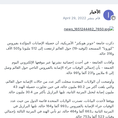
الأخبار
قام بنشر
April 29, 2022
ذكرت جامعة "جونز هوبكنز" الأمريكية، أن حصيلة الإصابات المؤكدة بفيروس
"كورونا" المستجد (كوفيد-19) حول العالم ارتفعت إلى 512 مليونا و505 الآف
و316 حالة.
وأفادت الجامعة - في أحدث إحصائية نشرتها عبر موقعها الإلكتروني اليوم
الجمعة - بأن إجمالي الوفيات جراء الإصابة بالفيروس التاجي حول العالم وصل
إلى 6 ملايين و231 ألفا و991 حالة.
وأوضحت أن الولايات المتحدة سجلت أكبر عدد من حالات الإصابة حول العالم،
والتي بلغت أكثر من 80.2 مليون حالة، في حين تجاوزت حصيلة الهند 43
مليون إصابة لتحتل المرتبة الثانية، تليها البرازيل بأكثر من 30.4 مليون حالة.
ووفقا لأحدث البيانات، تصدرت الولايات المتحدة قائمة الدول من حيث عدد
الوفيات جراء الإصابة بالفيروس بـ993 ألفا و164 حالة، تلتها البرازيل في
المرتبة الثانية بـ663 ألفا و464 حالة، ثم تأتي الهند في المرتبة الثالثة بإجمالي
وفيات 523 ألفا و753 حالة.