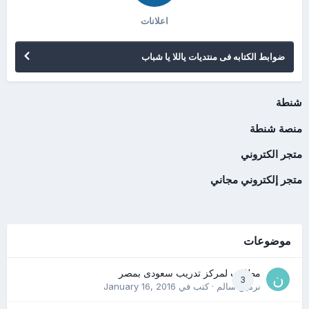
اعلانات
ضوابط الكتابه فى منتديات ياللا يا شباب
شنطة
منصة شنطة
متجر الكتروني
متجر إلكتروني مجاني
موضوعات
مطلوب لمركز تدريب سعودى بمصر
3
نرمين سالم
· كتب في
January 16, 2016