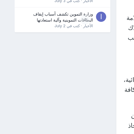
الأخبار
· كتب في
July 3
وزارة التموين تكشف أسباب إيقاف
مة
0
البطاقات التموينية وآلية استعادتها
الأخبار
· كتب في
July 2
اك
جب
ية،
افة
اذ