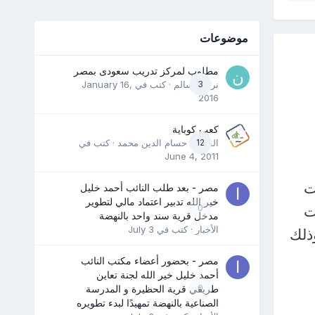
موضوعات
مطلوب لمركز تدريب سعودى بمصر
3
نرمين سالم
· كتب في
January 16,
2016
كعب كوباية
12
المدرب حسام الدين محمد
· كتب في
June 4, 2011
لات
مصر - بعد طلب النائب أحمد خليل
خير الله تدبير اعتماد مالي لتطوير
ت
0
مدخل قرية سند واحد بالنهضة
الأخبار
· كتب في
July 3
ذلك
مصر - بحضور أعضاء مكتب النائب
أحمد خليل خير الله لجنة تعاين
0
طريقي قرية الحظيرة و المدرسة
الصناعية بالنهضة تمهيدًا لبدء تطويره