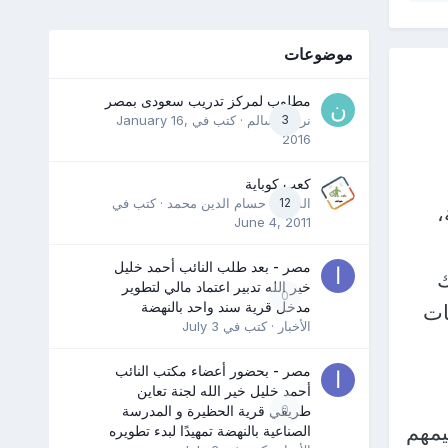
موضوعات
مطلوب لمركز تدريب سعودى بمصر
3
نرمين سالم
· كتب في
January 16,
2016
كعب كوباية
12
المدرب حسام الدين محمد
· كتب في
،
June 4, 2011
مصر - بعد طلب النائب أحمد خليل
ك
خير الله تدبير اعتماد مالي لتطوير
0
مدخل قرية سند واحد بالنهضة
ات
الأخبار
· كتب في
July 3
مصر - بحضور أعضاء مكتب النائب
أحمد خليل خير الله لجنة تعاين
0
طريقي قرية الحظيرة و المدرسة
يمهم
الصناعية بالنهضة تمهيدًا لبدء تطويره