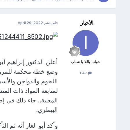
الأخبار
قام بنشر
April 29, 2022
أعلن الدكتور إبراهيم أب
شباب ياللا يا شباب
وضع خطة محكمة للمرور
114k
اللحوم والدواجن والأس
لمتابعة المواد ذات المن
المعنية.. جاء ذلك في إ
البيطري.
وأكد أبو الغار أنه تم ال