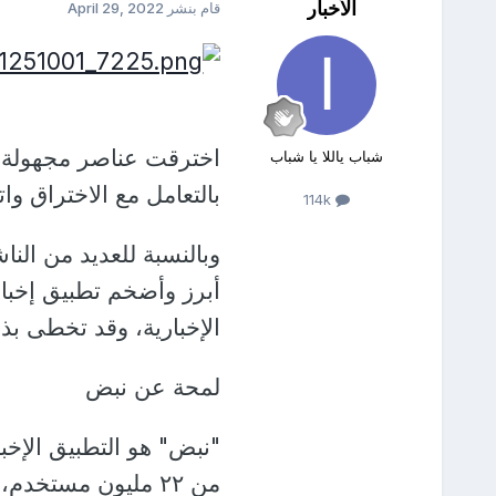
الأخبار
قام بنشر
April 29, 2022
اخترقت عناصر مجهولة تط
شباب ياللا يا شباب
بالتعامل مع الاختراق وات
114k
وبالنسبة للعديد من ال
أبرز وأضخم تطبيق إخبا
الإخبارية، وقد تخطى بذ
لمحة عن نبض
"نبض" هو التطبيق الإخب
من ٢٢ مليون مستخ