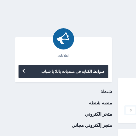
اعلانات
ضوابط الكتابه فى منتديات ياللا يا شباب
شنطة
منصة شنطة
0
متجر الكتروني
متجر إلكتروني مجاني