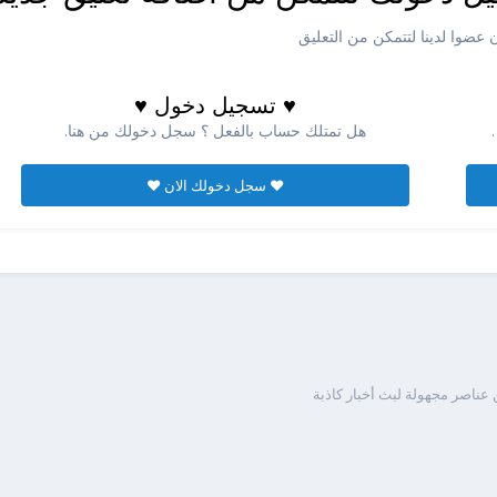
عضوا لدينا لتتمكن من التعليق
♥ تسجيل دخول ♥
هل تمتلك حساب بالفعل ؟ سجل دخولك من هنا.
♥ سجل دخولك الان ♥
عناصر مجهولة لبث أخبار كاذبة