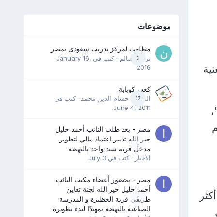
موضوعات
مطلوب لمركز تدريب سعودى بمصر
3
نرمين سالم
· كتب في
January 16,
ية
2016
كعب كوباية
12
المدرب حسام الدين محمد
· كتب في
June 4, 2011
،
م
مصر - بعد طلب النائب أحمد خليل
خير الله تدبير اعتماد مالي لتطوير
0
مدخل قرية سند واحد بالنهضة
الأخبار
· كتب في
July 3
مصر - بحضور أعضاء مكتب النائب
أحمد خليل خير الله لجنة تعاين
كثر
0
طريقي قرية الحظيرة و المدرسة
الصناعية بالنهضة تمهيدًا لبدء تطويره