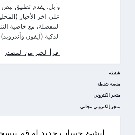
وآبل. يقدم تطبيق نبض 
على آخر الأخبار (المحلي
المفضلة، مع خاصية التنب
الذكية (آيفون وأندرويد
اقرأ الخبر من المصدر
شنطة
منصة شنطة
متجر الكتروني
متجر إلكتروني مجاني
انشئ حساب جديد او قم بتسجي