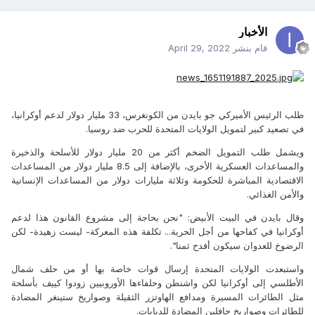
الأخبار
قام بنشر
April 29, 2022
طلب الرئيس الأميركي جو بايدن من الكونغرس، 33 مليار دولار لدعم أوكرانيا،
في تصعيد كبير لتمويل الولايات المتحدة للحرب ضد روسيا.
ويشمل طلب التمويل الضخم أكثر من 20 مليار دولار للأسلحة والذخيرة
والمساعدات العسكرية الأخرى، بالإضافة إلى 8.5 مليار دولار من المساعدات
الاقتصادية المباشرة للحكومة وثلاثة مليارات دولار من المساعدات الإنسانية
والأمن الغذائي.
وقال بايدن في البيت الأبيض: "نحن بحاجة إلى مشروع القانون هذا لدعم
أوكرانيا في كفاحها من أجل الحرية... تكلفة هذه المعركة- ليست زهيدة- لكن
الرضوخ للعدوان سيكون أفدح ثمنا".
واستبعدت الولايات المتحدة إرسال قوات خاصة بها أو من حلف شمال
الأطلسي إلى أوكرانيا لكن واشنطن وحلفاءها الأوروبيين زودوا كييف بأسلحة
مثل الطائرات المسيرة ومدافع الهاوتزر الثقيلة وصواريخ ستينغر المضادة
للطائرات وصواريخ جافلين المضادة للدبابات.