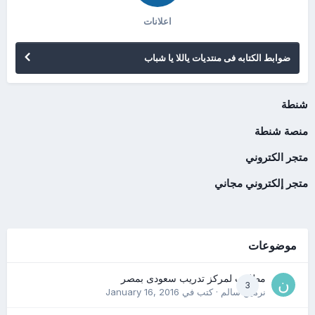
اعلانات
ضوابط الكتابه فى منتديات ياللا يا شباب
شنطة
منصة شنطة
متجر الكتروني
متجر إلكتروني مجاني
موضوعات
مطلوب لمركز تدريب سعودى بمصر
3
نرمين سالم
· كتب في
January 16, 2016