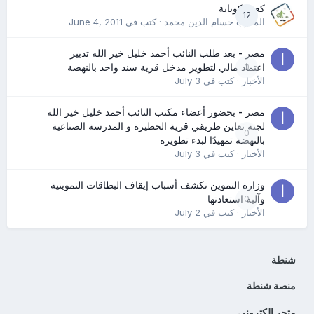
كعب كوباية
12
المدرب حسام الدين محمد
· كتب في
June 4, 2011
مصر - بعد طلب النائب أحمد خليل خير الله تدبير
0
اعتماد مالي لتطوير مدخل قرية سند واحد بالنهضة
الأخبار
· كتب في
July 3
مصر - بحضور أعضاء مكتب النائب أحمد خليل خير الله
لجنة تعاين طريقي قرية الحظيرة و المدرسة الصناعية
0
بالنهضة تمهيدًا لبدء تطويره
الأخبار
· كتب في
July 3
وزارة التموين تكشف أسباب إيقاف البطاقات التموينية
0
وآلية استعادتها
الأخبار
· كتب في
July 2
شنطة
منصة شنطة
متجر الكتروني