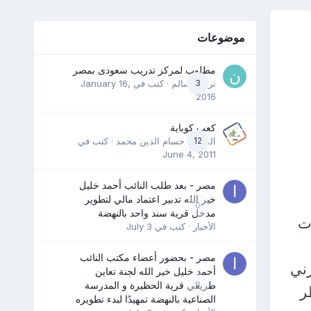
موضوعات
مطلوب لمركز تدريب سعودى بمصر
3
نرمين سالم
· كتب في
January 16,
2016
كعب كوباية
12
المدرب حسام الدين محمد
· كتب في
June 4, 2011
مصر - بعد طلب النائب أحمد خليل
خير الله تدبير اعتماد مالي لتطوير
0
مدخل قرية سند واحد بالنهضة
ت
الأخبار
· كتب في
July 3
مصر - بحضور أعضاء مكتب النائب
رني
أحمد خليل خير الله لجنة تعاين
0
طريقي قرية الحظيرة و المدرسة
ر
الصناعية بالنهضة تمهيدًا لبدء تطويره