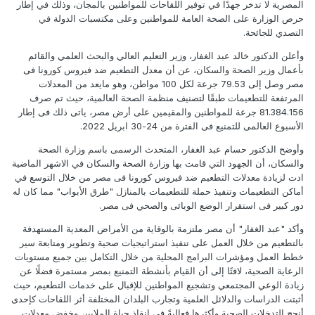
المصرية لا تدخر جهدًا في توفير اللقاحات للمواطنين بالمجان، وذلك في إطار
حرص الوزارة على الصحة العامة للمواطنين وعلى مكتسبات الدولة في
التصدي للجائحة.
وأعلن الدكتور خالد عبد الغفار، وزير التعليم العالي والبحث العلمي والقائم
بأعمال وزير الصحة والسكان، عن أن معدل التطعيم ضد فيروس كورونا فى
مصر وصل إلى 79.53 جرعة لكل 100 مواطن، وهو مايعد من المعدلات
المرتفعة للتطعيمات طبقًا لتصنيف منظمة الصحة العالمية، حيث تم صرف
81.384.156 جرعة للمواطنين والمقيمين على أرض مصر، ياتى ذلك فى إطار
الأسبوع العالمى للتمنيع فى الفترة من 24-30 ابريل 2022.
وأوضح الدكتور حسام عبد الغفار، المتحدث الرسمى باسم وزارة الصحة
والسكان، أن الجهود التي قامت بها وزارة الصحة والسكان في الاشهر الماضية
ادت لزيادة معدلات التطعيم ضد فيروس كورونا فى مصر من خلال التوسع في
أماكن التطعيمات وتنفيذ حملة للتطعيمات بالمنازل "طرق الأبواب" مما كان له
دور كبير فى استقرار الوضع الوبائى والصحي فى مصر.
وأكد "عبد الغفار" أن مصر ملتزمة بالوقاية من الأمراض المعدية المستهدفة
بالتطعيم من خلال العمل على تنفيذ استراتيجيات صحية وتطوير ومتابعة سير
خطط العمل ومؤشرات البرامج المحلية من خلال التكامل بين جميع مستويات
الرعاية الصحية، لافتًا إلى أن القيام بأنشطة التمنيع بمصر مستمرة فضلًا عن
زيادة الوعي المجتمعي وتشجيع المواطنين للإقبال على خدمات التطعيم، حيث
أثبتت الدراسات والدلائل العلمية وتجارب البلدان المختلفة أثر اللقاحات كإحدى
أنجح التدخلات الصحية وأكثرها فعاليةً في إنقاذ حياة الملايين وخفض معدلات