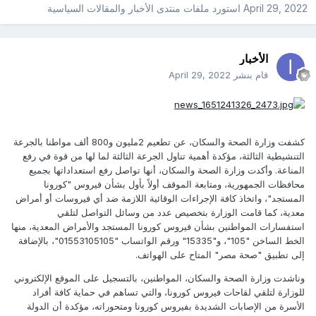
April 29, 2022
استورد ملفات
منتدى الأخبار والمقالات السياسية
الأخبار
قام بنشر
April 29, 2022
كشفت وزارة الصحة والسكان، عن تطعيم 2مليون و800 ألف مواطنا بالجرعة
التنشيطية الثالثة، مؤكدة أهمية تناول الجرعة الثالثة لما لها من قوة في رفع
المناعة. وأكدت وزارة الصحة والسكان، أنها تواصل رفع استعداداتها بجميع
محافظات الجمهورية، ومتابعة الموقف أولاً بأول بشأن فيروس "كورونا
المستجد"، واتخاذ كافة الإجراءات الوقائية اللازمة ضد أي فيروسات أو أمراض
معدية، كما قامت الوزارة بتخصيص عدد من وسائل التواصل لتلقي
استفسارات المواطنين بشأن فيروس كورونا المستجد والأمراض المعدية، منها
الخط الساخن "105"، و"15335" ورقم الواتساب "01553105105"، بالإضافة
إلى تطبيق "صحة مصر" المتاح على الهواتف.
وناشدت وزارة الصحة والسكان، المواطنين، بالتسجيل على الموقع الإلكتروني
للوزارة لتلقي لقاحات فيروس كورونا، والتي تساهم في حماية كافة أفراد
الأسرة من الإصابات الشديدة بفيروس كورونا ومتحوراته، مؤكدة أن الدولة