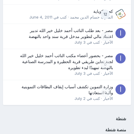
كعب كوباية
12
المدرب حسام الدين محمد
· كتب في
June 4, 2011
مصر - بعد طلب النائب أحمد خليل خير الله تدبير
0
اعتماد مالي لتطوير مدخل قرية سند واحد بالنهضة
الأخبار
· كتب في
July 3
مصر - بحضور أعضاء مكتب النائب أحمد خليل خير الله
لجنة تعاين طريقي قرية الحظيرة و المدرسة الصناعية
0
بالنهضة تمهيدًا لبدء تطويره
الأخبار
· كتب في
July 3
وزارة التموين تكشف أسباب إيقاف البطاقات التموينية
0
وآلية استعادتها
الأخبار
· كتب في
July 2
شنطة
منصة شنطة