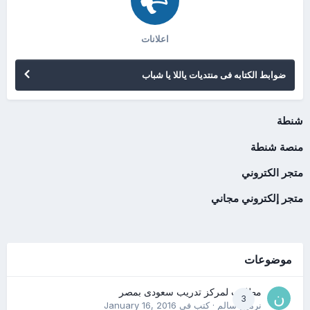
اعلانات
ضوابط الكتابه فى منتديات ياللا يا شباب
شنطة
منصة شنطة
متجر الكتروني
متجر إلكتروني مجاني
موضوعات
مطلوب لمركز تدريب سعودى بمصر
3
نرمين سالم
· كتب في
January 16, 2016