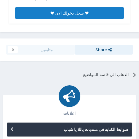
♥ سجل دخولك الان ♥
Share
متابعين
0
الذهاب الي قائمه المواضيع
اعلانات
ضوابط الكتابه فى منتديات ياللا يا شباب