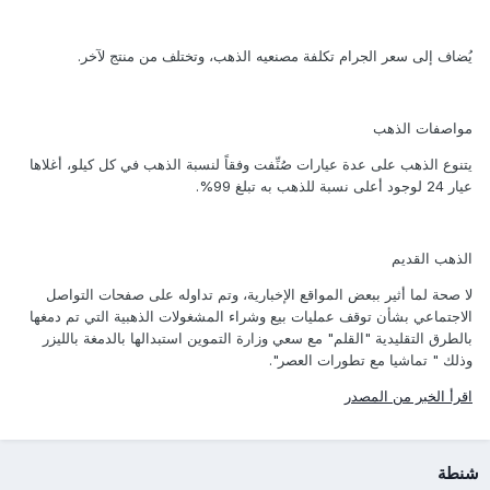
يُضاف إلى سعر الجرام تكلفة مصنعيه الذهب، وتختلف من منتج لآخر.
مواصفات الذهب
يتنوع الذهب على عدة عيارات صُنِّفت وفقاً لنسبة الذهب في كل كيلو، أغلاها
عيار 24 لوجود أعلى نسبة للذهب به تبلغ 99%.
الذهب القديم
لا صحة لما أثير ببعض المواقع الإخبارية، وتم تداوله على صفحات التواصل
الاجتماعي بشأن توقف عمليات بيع وشراء المشغولات الذهبية التي تم دمغها
بالطرق التقليدية "القلم" مع سعي وزارة التموين استبدالها بالدمغة بالليزر
وذلك " تماشيا مع تطورات العصر".
اقرأ الخبر من المصدر
شنطة