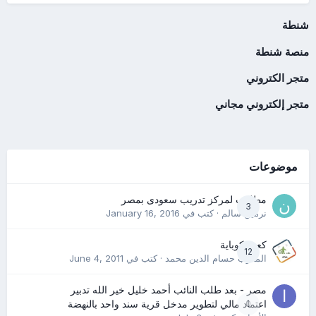
شنطة
منصة شنطة
متجر الكتروني
متجر إلكتروني مجاني
موضوعات
مطلوب لمركز تدريب سعودى بمصر
3
نرمين سالم
· كتب في
January 16, 2016
كعب كوباية
12
المدرب حسام الدين محمد
· كتب في
June 4, 2011
مصر - بعد طلب النائب أحمد خليل خير الله تدبير
0
اعتماد مالي لتطوير مدخل قرية سند واحد بالنهضة