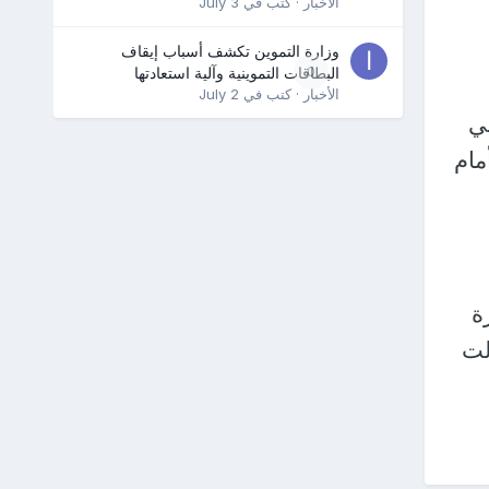
الأخبار
· كتب في
July 3
وزارة التموين تكشف أسباب إيقاف
0
البطاقات التموينية وآلية استعادتها
الأخبار
· كتب في
July 2
ني
مام
ة
لت