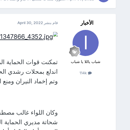
الأخبار
قام بنشر
April 30, 2022
تمكنت قوات الحماية الم
شباب ياللا يا شباب
اندلع بمحلات رشدي الح
114k
وتم إخماد النيران ومنع ا
وكان اللواء غالب مصطفى
شحاتة مديري الحماية ا