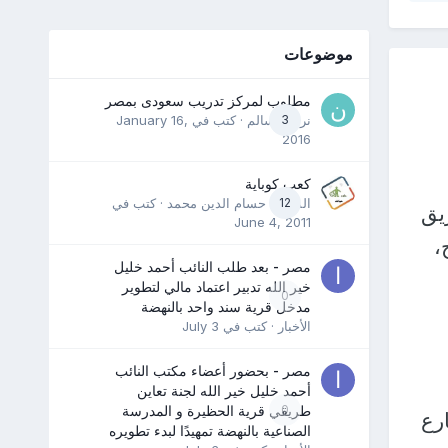
موضوعات
مطلوب لمركز تدريب سعودى بمصر
3
نرمين سالم
· كتب في
January 16,
2016
كعب كوباية
12
المدرب حسام الدين محمد
· كتب في
يق
June 4, 2011
،
مصر - بعد طلب النائب أحمد خليل
خير الله تدبير اعتماد مالي لتطوير
0
مدخل قرية سند واحد بالنهضة
الأخبار
· كتب في
July 3
مصر - بحضور أعضاء مكتب النائب
أحمد خليل خير الله لجنة تعاين
0
طريقي قرية الحظيرة و المدرسة
رع
الصناعية بالنهضة تمهيدًا لبدء تطويره