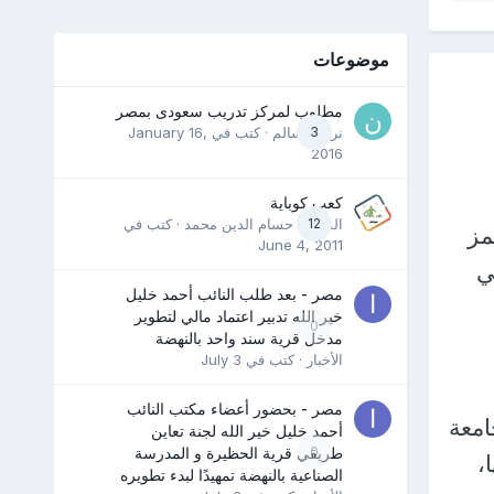
موضوعات
مطلوب لمركز تدريب سعودى بمصر
3
نرمين سالم
· كتب في
January 16,
2016
كعب كوباية
12
المدرب حسام الدين محمد
· كتب في
مز
June 4, 2011
م 2022 والمعني
مصر - بعد طلب النائب أحمد خليل
خير الله تدبير اعتماد مالي لتطوير
0
مدخل قرية سند واحد بالنهضة
الأخبار
· كتب في
July 3
مصر - بحضور أعضاء مكتب النائب
إلى أن الجامعة
أحمد خليل خير الله لجنة تعاين
0
طريقي قرية الحظيرة و المدرسة
،
الصناعية بالنهضة تمهيدًا لبدء تطويره