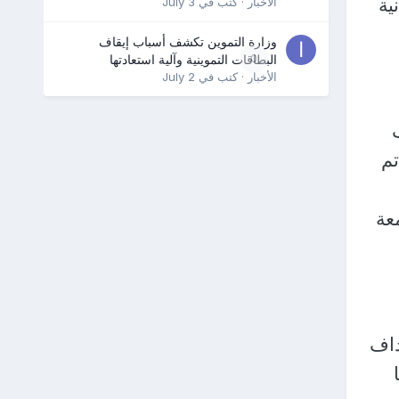
ية
الأخبار
· كتب في
July 3
وزارة التموين تكشف أسباب إيقاف
0
البطاقات التموينية وآلية استعادتها
الأخبار
· كتب في
July 2
تم
لة هذا العام مقارنة بـ1115 جامعة
داف