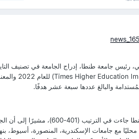
، رئيس جامعة طنطا، إدراج الجامعة في تصنيف التاي
البريطاني بالتأثير (Times Higher Education Impact) للعا
مُستدامة والبالغ عددها سبعة عشر هدفًا.
وقال ذكي: إن جامعة طنطا جاءت في الترتيب (401-600)، مشيرًا 
محليًا مع جامعات الإسكندرية، المنصورة، أسيوط، بنها