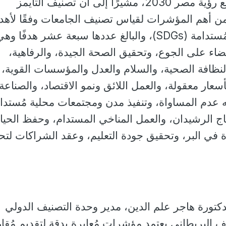
الجامعة اهتمامًا تمشيًا مع رؤية مصر 2030، مشيرًا إلى أن تصنيف التايمز
بر من أهم المؤشرات لقياس تصنيف الجامعات وفقًا لأه
الأمم المُتحدة للتنمية المُستدامة (SDGs)، والبالغ عددها سبعة عشر هدفًا و
ضاء على الجوع، وتحقيق الصحة الجيدة، والرفاهية،
والنظافة الصحية، والسلام والعدل والمؤسسات القوية،
أسعار معقولة، والعمل اللائق ونمو الاقتصاد، والصناعة
جه عدم المساواة، وتنفيذ مدن ومجتمعات محلية مُستدا
تاج الرشيدان، والعمل المناخي المستدام، وحفظ الحيا
 في البر، وتحقيق جودة التعليم، وعقد الشراكات لتح
كتورة هاجر علم الدين، مدير وحدة التصنيف الدولي
ف البريطاني يعتمد مؤشرات مُعايرة بدقة لتقديم مُقا