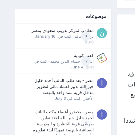
موضوعات
مطلوب لمركز تدريب سعودى بمصر
3
نرمين سالم
· كتب في
January 16,
2016
كعب كوباية
12
المدرب حسام الدين محمد
· كتب في
June 4, 2011
فة
مصر - بعد طلب النائب أحمد خليل
ات
خير الله تدبير اعتماد مالي لتطوير
0
مدخل قرية سند واحد بالنهضة
ع
الأخبار
· كتب في
July 3
مصر - بحضور أعضاء مكتب النائب
أحمد خليل خير الله لجنة تعاين
ددا
0
طريقي قرية الحظيرة و المدرسة
الصناعية بالنهضة تمهيدًا لبدء تطويره