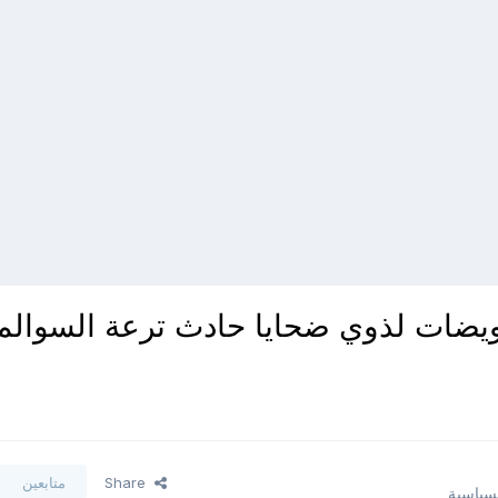
يضات لذوي ضحايا حادث ترعة السوالم
Share
متابعين
لسياسية