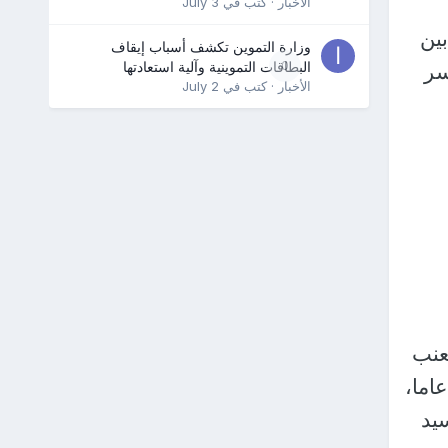
الأخبار
· كتب في
July 3
ين
وزارة التموين تكشف أسباب إيقاف
0
البطاقات التموينية وآلية استعادتها
سر
الأخبار
· كتب في
July 2
نكلا العنب
 البارود، عبد الرحمن رضا خليفة، 14 عاما، هادي هشام بدران، 14 عاما،
، أحمد السيد