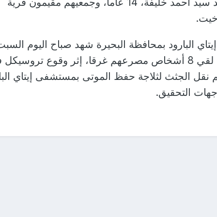
طه عبيد، 15 عاما، محمد سيد أحمد خليفة، 14 عاما، وجمعيهم مقيمون قرية
خيت.
إيتاي البارود بمحافظة البحيرة شهد صباح اليوم السبت
الحادث المأساوي، حيث لقي 8 أشخاص مصرعهم غرقا، إثر وقوع تروسيكل
قل الجثث لثلاجة حفظ الموتى بمستشفى إيتاي البا
هات التحقيق.