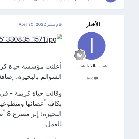
الأخبار
قام بنشر
April 30, 2022
أعلنت مؤسسة حياة كري
شباب ياللا يا شباب
السوالم بالبحيرة، إضافة
114k
وقالت حياة كريمة - في 
بكافة أعضائها ومتطوعيها
البح
للعمل.