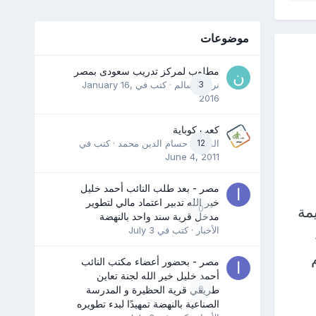
موضوعات
مطلوب لمركز تدريب سعودى بمصر
3
نرمين سالم
· كتب في
January 16,
2016
كعب كوباية
12
المدرب حسام الدين محمد
· كتب في
June 4, 2011
مصر - بعد طلب النائب أحمد خليل
خير الله تدبير اعتماد مالي لتطوير
مة
0
مدخل قرية سند واحد بالنهضة
الأخبار
· كتب في
July 3
مصر - بحضور أعضاء مكتب النائب
أحمد خليل خير الله لجنة تعاين
0
طريقي قرية الحظيرة و المدرسة
الصناعية بالنهضة تمهيدًا لبدء تطويره