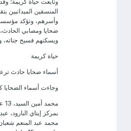
وتابعت حياة كريمة: وق
المنسقين الميدانيين بت
وأسرهم، وتؤكد مؤسسة حي
ضحايا ومصابي الحادث، س
ويسكنهم فسيح جناته، وي
حياة كريمة
أسماء ضحايا حادث ترعة 
وجاءت أسماء الضحايا كا