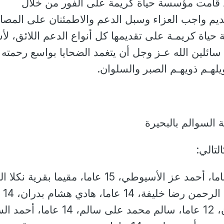
د قامت مؤسسة حياة كريمة على الفور من خلال
قديم واجب العزاء وسبل الدعم والاطمئنان على المصاب
اة كريمـة على تقديمها كل أنواع الدعم اللائق، لأ
ائلين الله عـز وجل أن يتغمد الضحايا بواسع رحمته
لهـم ذويهـم الصبر والسلوان.
السوالم بالبحيرة
لتالي:
محمد أمين السيد، 13 عاما، أحمد عز الأسيوطي، 15 عاما، مقيما بقرية 
بمركز إيتاي
محمد عبد المنعم شعبان، 12 عاما، سالم محمد على سالم، 14 عاما