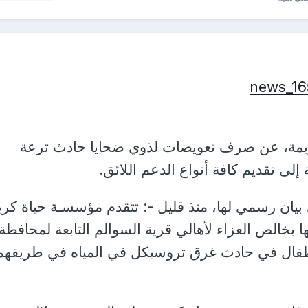
مة، عن صرف تعويضات لذوي ضحايا حادث ترعة
 إلى تقديم كافة أنواع الدعم اللائق.
بيان رسمي لها، منذ قليل -: تتقدم مؤسسـة حياة كري
 بخالص العزاء لأهالي قرية السوالم التابعة لمحافظة
يرة؛ إثر مصرع 8 أطفال في حادث غرق تروسيكل في المياه في طريقهم