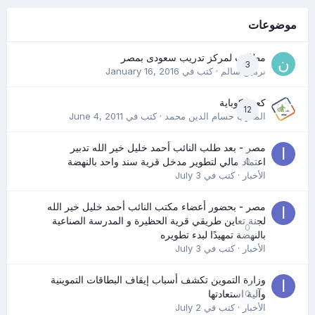
موضوعات
مطلوب لمركز تدريب سعودى بمصر
3
نرمين سالم
· كتب في
January 16, 2016
كعب كوباية
12
المدرب حسام الدين محمد
· كتب في
June 4, 2011
مصر - بعد طلب النائب أحمد خليل خير الله تدبير
0
اعتماد مالي لتطوير مدخل قرية سند واحد بالنهضة
الأخبار
· كتب في
July 3
مصر - بحضور أعضاء مكتب النائب أحمد خليل خير الله
لجنة تعاين طريقي قرية الحظيرة و المدرسة الصناعية
0
بالنهضة تمهيدًا لبدء تطويره
الأخبار
· كتب في
July 3
وزارة التموين تكشف أسباب إيقاف البطاقات التموينية
0
وآلية استعادتها
الأخبار
· كتب في
July 2