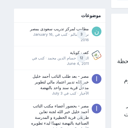
موضوعات
مطلوب لمركز تدريب سعودى بمصر
3
نرمين سالم
· كتب في
January 16,
2016
كعب كوباية
12
المدرب حسام الدين محمد
· كتب في
حظة
June 4, 2011
مصر - بعد طلب النائب أحمد خليل
م
خير الله تدبير اعتماد مالي لتطوير
0
مدخل قرية سند واحد بالنهضة
الأخبار
· كتب في
July 3
مصر - بحضور أعضاء مكتب النائب
أحمد خليل خير الله لجنة تعاين
ت
0
طريقي قرية الحظيرة و المدرسة
الصناعية بالنهضة تمهيدًا لبدء تطويره