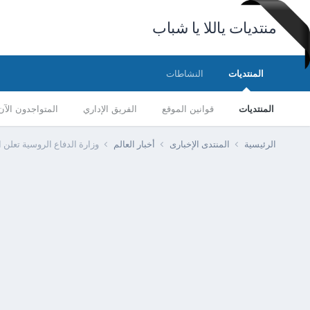
منتديات ياللا يا شباب
المنتديات
النشاطات
المنتديات
قوانين الموقع
الفريق الإداري
المتواجدون الآن
الرئيسية
المنتدى الإخبارى
أخبار العالم
وزارة الدفاع الروسية تعلن استهداف 319 منطقة تجمع ل