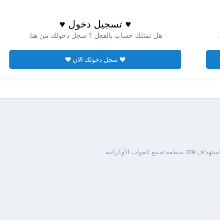
♥ تسجيل دخول ♥
هل تمتلك حساب بالفعل ؟ سجل دخولك من هنا.
♥ سجل دخولك الان ♥
لقوات الأوكرانية