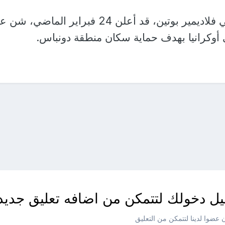
يذكر أن الرئيس الروسي فلاديمير بوتين، قد أعلن 24 فبراير الماض
وكرانيا بهدف حماية سكان منطقة دونباس.
ل دخولك لتتمكن من اضافه تعليق جديد
عضوا لدينا لتتمكن من التعليق