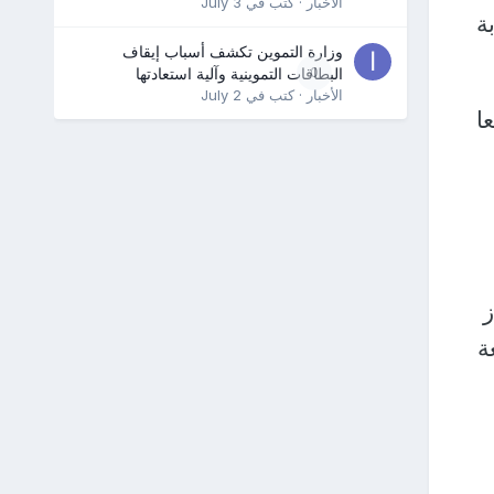
الأخبار
· كتب في
July 3
2 من القوميين و23 عربة
وزارة التموين تكشف أسباب إيقاف
0
البطاقات التموينية وآلية استعادتها
الأخبار
· كتب في
July 2
عالية الدقة 17 موقعا
ة