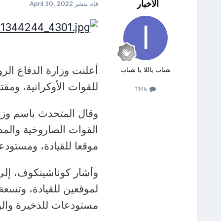
الأخبار
قام بنشر
April 30, 2022
شباب ياللا يا شباب
للقوات الأوكرانية، ومقتل أكثر من 200 عنصر من القوات 
114k
وقال المتحدث باسم وزا
موقعا للقيادة، ومستودعي
وأشار كوناشينكوف، إلى 
لموقعين للقيادة، وتسعة
مستودعات للذخيرة والو