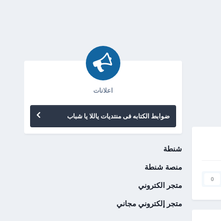
اعلانات
ضوابط الكتابه فى منتديات ياللا يا شباب
شنطة
منصة شنطة
0
متجر الكتروني
متجر إلكتروني مجاني