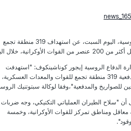
أعلنت وزارة الدفاع الروسية، اليوم السبت، عن استهداف 319 منطقة تجمع
الأوكرانية، خلال اليوم.
رة الدفاع الروسية إيجور كوناشينكوف: "استهدفت
ن للصواريخ والمدفعية"،وفقا لوكالة سبتوتنيك الروسي
أن "سلاح الطيران العملياتي التكتيكي، وجه ضربات
 معاقل ومناطق تمركز للقوات الأوكرانية، وخمسة
قود".