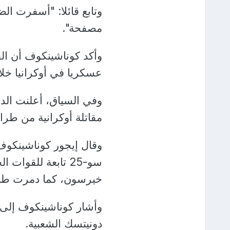
مصفحة".
عسكريا في أوكرانيا خلال
وفي السياق، أعلنت الدف
مقاتلة أوكرانية من طراز "سو-25" وطائرتين مسيرتي
وقال إيجور كوناشينكوف
سو-25 تابعة للقو
خيرسون، كما دمرت طائرت
دونيتسك الشعبية.