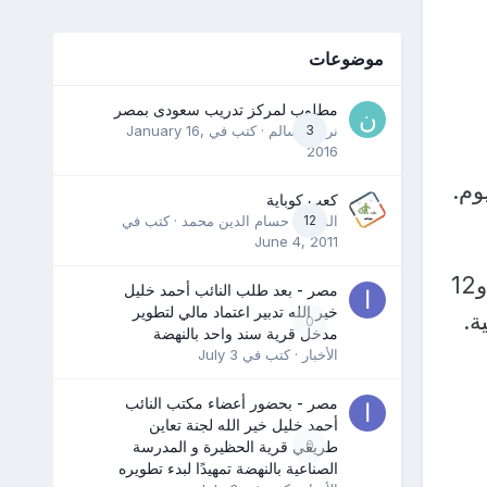
موضوعات
مطلوب لمركز تدريب سعودى بمصر
3
نرمين سالم
· كتب في
January 16,
2016
كعب كوباية
12
المدرب حسام الدين محمد
· كتب في
June 4, 2011
القوات الصاروخية والمدفعية 319 منطقة تجمع للقوات والمعدات العسكرية، و12
مصر - بعد طلب النائب أحمد خليل
خير الله تدبير اعتماد مالي لتطوير
ة.
0
مدخل قرية سند واحد بالنهضة
الأخبار
· كتب في
July 3
مصر - بحضور أعضاء مكتب النائب
أحمد خليل خير الله لجنة تعاين
0
طريقي قرية الحظيرة و المدرسة
الصناعية بالنهضة تمهيدًا لبدء تطويره