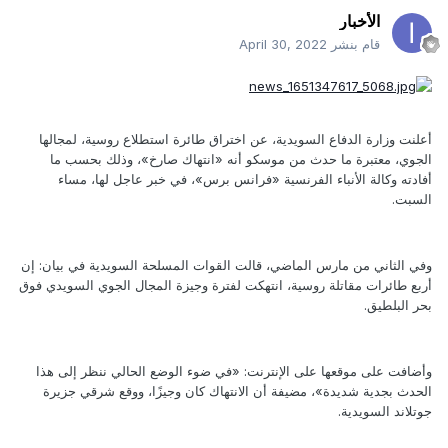
الأخبار
قام بنشر
April 30, 2022
أعلنت وزارة الدفاع السويدية، عن اختراق طائرة استطلاع روسية، لمجالها
الجوي، معتبرة ما حدث من موسكو أنه «انتهاك صارخ»، وذلك بحسب ما
أفادته وكالة الأنباء الفرنسية «فرانس برس»، في خبر عاجل لها، مساء
السبت.
وفي الثاني من مارس الماضي، قالت القوات المسلحة السويدية في بيان: إن
أربع طائرات مقاتلة روسية، انتهكت لفترة وجيزة المجال الجوي السويدي فوق
بحر البلطيق.
وأضافت على موقعها على الإنترنت: «في ضوء الوضع الحالي ننظر إلى هذا
الحدث بجدية شديدة»، مضيفة أن الانتهاك كان وجيزًا، ووقع شرقي جزيرة
جوتلاند السويدية.