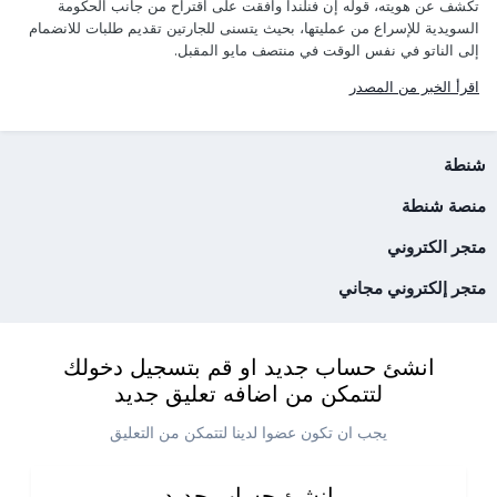
تكشف عن هويته، قوله إن فنلندا وافقت على اقتراح من جانب الحكومة
السويدية للإسراع من عمليتها، بحيث يتسنى للجارتين تقديم طلبات للانضمام
إلى الناتو في نفس الوقت في منتصف مايو المقبل.
اقرأ الخبر من المصدر
شنطة
منصة شنطة
متجر الكتروني
متجر إلكتروني مجاني
انشئ حساب جديد او قم بتسجيل دخولك
لتتمكن من اضافه تعليق جديد
يجب ان تكون عضوا لدينا لتتمكن من التعليق
انشئ حساب جديد