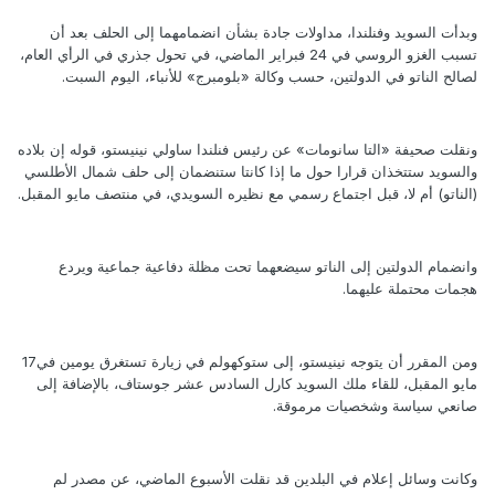
وبدأت السويد وفنلندا، مداولات جادة بشأن انضمامهما إلى الحلف بعد أن
تسبب الغزو الروسي في 24 فبراير الماضي، في تحول جذري في الرأي العام،
لصالح الناتو في الدولتين، حسب وكالة «بلومبرج» للأنباء، اليوم السبت.
ونقلت صحيفة «التا سانومات» عن رئيس فنلندا ساولي نينيستو، قوله إن بلاده
والسويد ستتخذان قرارا حول ما إذا كانتا ستنضمان إلى حلف شمال الأطلسي
(الناتو) أم لا، قبل اجتماع رسمي مع نظيره السويدي، في منتصف مايو المقبل.
وانضمام الدولتين إلى الناتو سيضعهما تحت مظلة دفاعية جماعية ويردع
هجمات محتملة عليهما.
ومن المقرر أن يتوجه نينيستو، إلى ستوكهولم في زيارة تستغرق يومين في17
مايو المقبل، للقاء ملك السويد كارل السادس عشر جوستاف، بالإضافة إلى
صانعي سياسة وشخصيات مرموقة.
وكانت وسائل إعلام في البلدين قد نقلت الأسبوع الماضي، عن مصدر لم