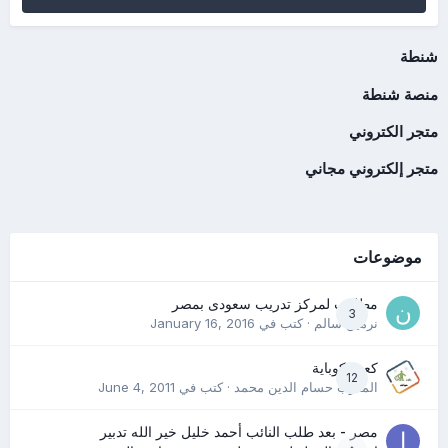
شنطة
منصة شنطة
متجر الكتروني
متجر إلكتروني مجاني
موضوعات
مطلوب لمركز تدريب سعودى بمصر
3
نرمين سالم
· كتب في
January 16, 2016
كعب كوباية
12
المدرب حسام الدين محمد
· كتب في
June 4, 2011
مصر - بعد طلب النائب أحمد خليل خير الله تدبير