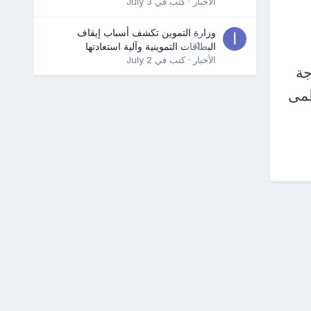
الأخبار
· كتب في
July 3
وزارة التموين تكشف أسباب إيقاف
0
البطاقات التموينية وآلية استعادتها
الأخبار
· كتب في
July 2
1 درجة، ومطروح العظمى 23 درجة
 وقنا العظمى