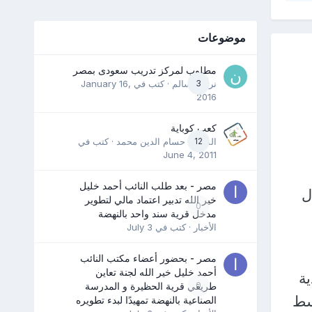
موضوعات
مطلوب لمركز تدريب سعودى بمصر
3
نرمين سالم
· كتب في
January 16,
2016
كعب كوباية
12
المدرب حسام الدين محمد
· كتب في
June 4, 2011
مصر - بعد طلب النائب أحمد خليل
ل
خير الله تدبير اعتماد مالي لتطوير
0
مدخل قرية سند واحد بالنهضة
الأخبار
· كتب في
July 3
مصر - بحضور أعضاء مكتب النائب
أحمد خليل خير الله لجنة تعاين
ة
0
طريقي قرية الحظيرة و المدرسة
سط
الصناعية بالنهضة تمهيدًا لبدء تطويره