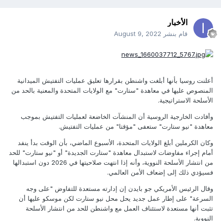
الأخبار
قام بنشر
August 9, 2022
أعلنت روسيا بأنها أبلغت واشنطن بقرارها تعليق عمليات التفتيش الميدانية
المنصوص عليها في معاهدة "ستارت" مع الولايات المتحدة والمعنية بالحد من
الأسلحة الاستراتيجية.
وأفادت الخارجية الروسية أن المنشآت الخاضعة لعمليات التفتيش بموجب
معاهدة "نيو ستارت" ستعفى "مؤقتا" من عمليات التفتيش.
وكان الكرملين أبلغ الولايات المتحدة، الأسبوع الماضي، بأن الوقت بدأ ينفد
أمام إجراء مفاوضات لاستبدال معاهدة "ستارت الجديدة" أو "نيو ستارت" للحد
من انتشار الأسلحة النووية، وأنه إذا انتهت صلاحيتها في 2026 دون استبدالها
فسيؤدي ذلك إلى إضعاف الأمن العالمي.
وقال الرئيس الأمريكي جو بايدن إن إدارته مستعدة للتفاوض "على وجه
السرعة" على إطار عمل جديد يحل محل نيو ستارت لكن موسكو عليها أن
تثبت أنها مستعدة لاستئناف العمل مع واشنطن للحد من انتشار الأسلحة
النووية.