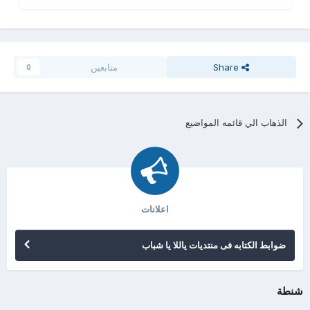
Share
متابعين
0
الذهاب الي قائمه المواضيع
اعلانات
ضوابط الكتابه فى منتديات ياللا يا شباب
شنطة