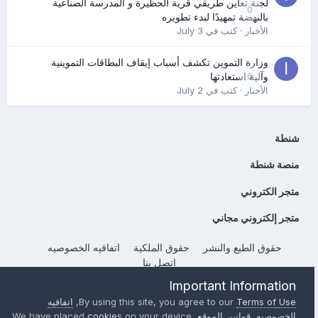
لجنة تعاين طريقي قرية الحظيرة و المدرسة الصناعية
0
بالنهضة تمهيدًا لبدء تطويره
الأخبار
· كتب في
July 3
وزارة التموين تكشف أسباب إيقاف البطاقات التموينية
0
وآلية استعادتها
الأخبار
· كتب في
July 2
شنطة
منصة شنطة
متجر الكتروني
متجر إلكتروني مجاني
حقوق الطبع والنشر
حقوق الملكية
اتفاقيه الخصوصيه
إتصل بنا
Powered by Invision Community
Important Information
Terms of Use
By using this site, you agree to our
,
اتفاقيه
الخصوصيه
,
قوانين الموقع
, We have placed
on your device
cookies