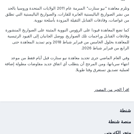
وتلزم معاهدة "نيو ستارت" المبرمة عام 2011 الولايات المتحدة وروسيا بالحد
من نشر الصواريخ الباليستية العابرة للقارات، والصواريخ الباليستية التي تطلق
من غواصات، وقاذفات القنابل الثقيلة المزودة بأسلحة نووية.
كما تضع المعاهدة قيودا على الرؤوس النووية المثبتة على الصواريخ المنشورة
وقاذفات القنابل وراجمات تلك الصواريخ. ووصل الجانبان إلى القيود الرئيسية
للمعاهدة بحلول الخامس من فبراير شباط 2018 وتم تمديد المعاهدة حتى
الرابع من فبراير شباط 2026.
وفي العام الماضي جرى تجديد معاهدة نيو ستارت قبل أيام فقط من موعد
انتهاء سريانها، ومن المرجح أن يتطلب أي اتفاق جديد مفاوضات مطولة إضافة
لعملية تصديق تستغرق وقتا طويلا.
اقرأ الخبر من المصدر
شنطة
منصة شنطة
متجر الكتروني