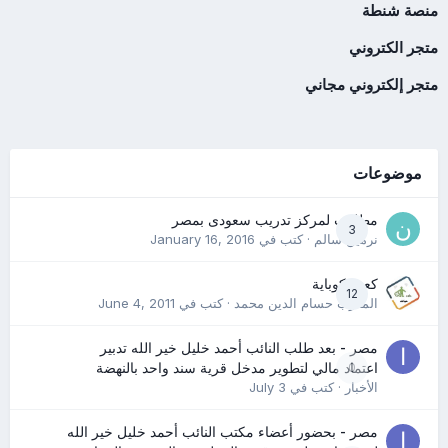
منصة شنطة
متجر الكتروني
متجر إلكتروني مجاني
موضوعات
مطلوب لمركز تدريب سعودى بمصر
3
نرمين سالم
· كتب في
January 16, 2016
كعب كوباية
12
المدرب حسام الدين محمد
· كتب في
June 4, 2011
مصر - بعد طلب النائب أحمد خليل خير الله تدبير
0
اعتماد مالي لتطوير مدخل قرية سند واحد بالنهضة
الأخبار
· كتب في
July 3
مصر - بحضور أعضاء مكتب النائب أحمد خليل خير الله