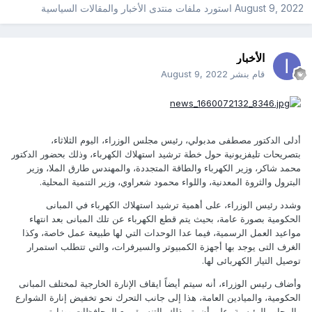
August 9, 2022
استورد ملفات
منتدى الأخبار والمقالات السياسية
الأخبار
قام بنشر
August 9, 2022
أدلى الدكتور مصطفى مدبولي، رئيس مجلس الوزراء، اليوم الثلاثاء،
بتصريحات تليفزيونية حول خطة ترشيد استهلاك الكهرباء، وذلك بحضور الدكتور
محمد شاكر، وزير الكهرباء والطاقة المتجددة، والمهندس طارق الملا، وزير
البترول والثروة المعدنية، واللواء محمود شعراوي، وزير التنمية المحلية.
وشدد رئيس الوزراء، على أهمية ترشيد استهلاك الكهرباء في المبانى
الحكومية بصورة عامة، بحيث يتم قطع الكهرباء عن تلك المبانى بعد انتهاء
مواعيد العمل الرسمية، فيما عدا الوحدات التي لها طبيعة عمل خاصة، وكذا
الغرف التى يوجد بها أجهزة الكمبيوتر والسيرفرات، والتي تتطلب استمرار
توصيل التيار الكهربائى لها.
وأضاف رئيس الوزراء، أنه سيتم أيضاً ايقاف الإنارة الخارجية لمختلف المبانى
الحكومية، والميادين العامة، هذا إلى جانب التحرك نحو تخفيض إنارة الشوارع
والمحاور الرئيسية، على أن يتم ذلك بالتنسيق مع المحافظات ووزارتى