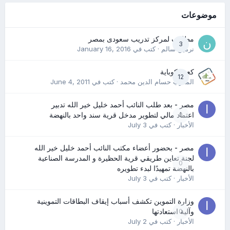
موضوعات
مطلوب لمركز تدريب سعودى بمصر
3
نرمين سالم
· كتب في
January 16, 2016
كعب كوباية
12
المدرب حسام الدين محمد
· كتب في
June 4, 2011
مصر - بعد طلب النائب أحمد خليل خير الله تدبير
0
اعتماد مالي لتطوير مدخل قرية سند واحد بالنهضة
الأخبار
· كتب في
July 3
مصر - بحضور أعضاء مكتب النائب أحمد خليل خير الله
لجنة تعاين طريقي قرية الحظيرة و المدرسة الصناعية
0
بالنهضة تمهيدًا لبدء تطويره
الأخبار
· كتب في
July 3
وزارة التموين تكشف أسباب إيقاف البطاقات التموينية
0
وآلية استعادتها
الأخبار
· كتب في
July 2