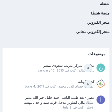
شنطة
منصة شنطة
متجر الكتروني
متجر إلكتروني مجاني
موضوعات
مطلوب لمركز تدريب سعودى بمصر
3
نرمين سالم
· كتب في
January 16, 2016
كعب كوباية
12
المدرب حسام الدين محمد
· كتب في
June 4, 2011
مصر - بعد طلب النائب أحمد خليل خير الله تدبير
0
اعتماد مالي لتطوير مدخل قرية سند واحد بالنهضة
الأخبار
· كتب في
July 3