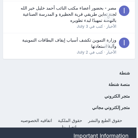
مصر - بحضور أعضاء مكتب النائب أحمد خليل خير الله
لجنة تعاين طريقي قرية الحظيرة و المدرسة الصناعية
0
بالنهضة تمهيدًا لبدء تطويره
الأخبار
· كتب في
July 3
وزارة التموين تكشف أسباب إيقاف البطاقات التموينية
0
وآلية استعادتها
الأخبار
· كتب في
July 2
شنطة
منصة شنطة
متجر الكتروني
متجر إلكتروني مجاني
حقوق الطبع والنشر
حقوق الملكية
اتفاقيه الخصوصيه
إتصل بنا
Powered by Invision Community
Important Information