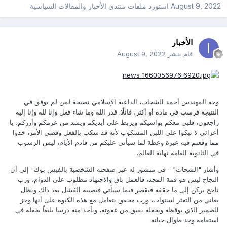
August 9, 2022
استورد ملفات
منتدى الأخبار والمقالات السياسية
الأخبار
قام بنشر
August 9, 2022
وجه المهندس أحمد الشحات، الداعية الإسلامي نصيحة لمن لم يوفق في
النتيجة فرسب في مادة أو أكثر، قائلًا: قدر الله وما شاء فعل وإنا لله وإنا إليه
راجعون، قلبي معكم يواسيكم ويربط على أيديكم ويشد من عزمكم وأزركم، يا
أعزائي لا تبكوا على اللبن المسكوب لأنه قد سكب بالفعل وقضي الأمر، خذوا
مما وقعتم فيه عبرة وعظة لما سيأتي عليكم من قادم الأيام، ليس الرسوب
في الثانوية العامة نهاية العالم.
وأشار "الشحات" - في منشور له عبر صفحته الشخصية بالفيس بوك- إلى أن
النجاح ليس هو قمة المجد، فالعمل باق والاجتهاد مطلوب على الدوام، ورب
ناجح يركن إلى ما حققه فيقصر فيما سيأتي فيصيبه الفشل بعد ذلك ويظل
يعاني من التعثر لسنوات، ورب مخفق يتعامل مع هذه الكبوة على أنها وخز
الضمير الذي يوقظه ويجعله يفيق من غفوته، ويأخذ منه درسا بليغاً يجعله في
استقامة وجد طوال حياته.