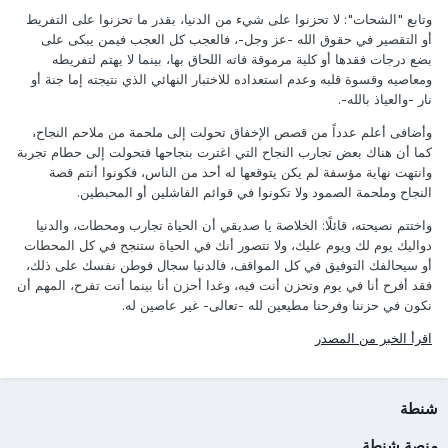
وتابع "الشحات": لا تحزنوا على شيء من الدنيا، بقدر ما تحزنوا على التفريط
أو التقصير في حقوق الله -عز وجل-، فالعجب كل العجب فيمن يبكى على
بضع درجات فقدها أو كلية مرموقة فاته اللحاق بها، بينما لا يهتم لتفريطه
ومعاصيه وقسوة قلبه وعدم استعداده للاختبار النهائي الذي نتيجته إما جنة أو
نار -والعياذ بالله-.
وأضافى أعلم عدداً من قصص الإخفاق تحولت إلى ملحمة من ملاحم النجاح،
كما أن هناك بعض تجارب النجاح التي اغترت بنجاحها فتحولت إلى حطام تجربة
وانتهت نهاية مؤسفة لم يكن يتوقعها له أحد من الناس، فكونوا أنتم قصة
النجاح وملحمة الصمود ولا تكونوا في قوائم الفاشلين أو المحبطين.
واختتم نصيحته، قائلًا: الخلاصة يا صديقي أن الحياة تجارب ومحطات، والدنيا
دواليك يوم لك ويوم عليك، ولا تتصور أنك في الحياة ستنجح في كل المحطات
أو سيحالفك التوفيق في كل المواقف، فالدنيا سجال فوطن نفسك على ذلك،
فقد أفرح أنا في يوم وتحزن أنت فيه، وغدا أحزن أنا بينما أنت تفرح، المهم أن
نكون في حزننا وفرحنا مطيعين لله -تعالى- غير عاصين له.
اقرأ الخبر من المصدر
شنطة
منصة شنطة