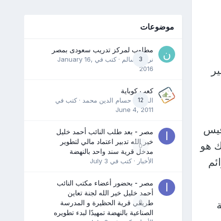
موضوعات
مطلوب لمركز تدريب سعودى بمصر
3
نرمين سالم
· كتب في
January 16,
ير
2016
كعب كوباية
12
المدرب حسام الدين محمد
· كتب في
June 4, 2011
فيس
مصر - بعد طلب النائب أحمد خليل
خير الله تدبير اعتماد مالي لتطوير
ك هو
0
مدخل قرية سند واحد بالنهضة
ئم
الأخبار
· كتب في
July 3
مصر - بحضور أعضاء مكتب النائب
أحمد خليل خير الله لجنة تعاين
0
طريقي قرية الحظيرة و المدرسة
الصناعية بالنهضة تمهيدًا لبدء تطويره