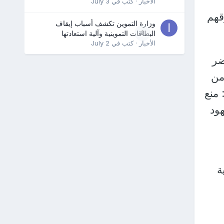
الأخبار
· كتب في
July 3
قهم
وزارة التموين تكشف أسباب إيقاف
0
البطاقات التموينية وآلية استعادتها
الأخبار
· كتب في
July 2
ضر
من
 منع
ود
ة