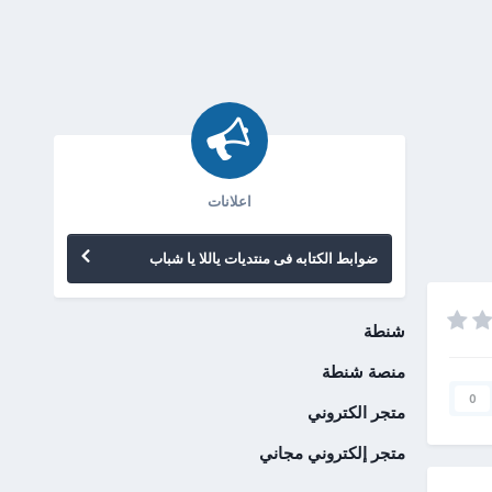
اعلانات
ضوابط الكتابه فى منتديات ياللا يا شباب
شنطة
منصة شنطة
0
متجر الكتروني
متجر إلكتروني مجاني