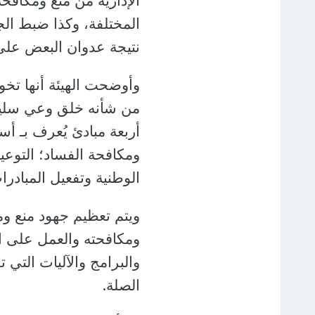
الإدارية من منع ومكافحة
المختلفة، وكذا ضبط ال
نتيجة عدوان البعض على
وأوضحت الهيئة أنها تخ
من شأنه خلق وعي سليم ت
أربعة مبادئ يُعرف بـ 
ومكافحة الفساد؛ التوعي
الوطنية وتفعيل المبادرات
ويتم تعظيم جهود منع وم
ومكافحته والعمل على ال
والبرامج والآليات التي
الصلة.