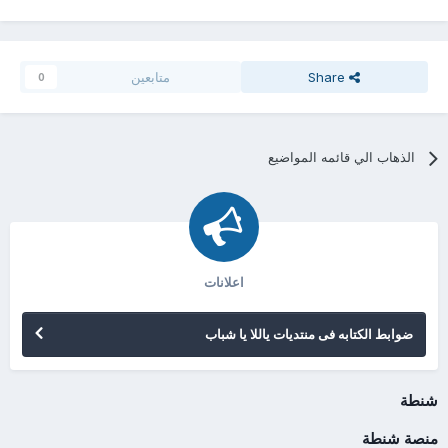
Share
متابعين
0
الذهاب الي قائمه المواضيع
اعلانات
ضوابط الكتابه فى منتديات ياللا يا شباب
شنطة
منصة شنطة