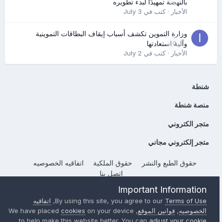
بالنهضة تمهيدًا لبدء تطويره
الأخبار
· كتب في
July 3
وزارة التموين تكشف أسباب إيقاف البطاقات التموينية
0
وآلية استعادتها
الأخبار
· كتب في
July 2
شنطة
منصة شنطة
متجر الكتروني
متجر إلكتروني مجاني
حقوق الطبع والنشر
حقوق الملكية
اتفاقيه الخصوصيه
إتصل بنا
Powered by Invision Community
Important Information
Terms of Use
By using this site, you agree to our
,
اتفاقيه
الخصوصيه
,
قوانين الموقع
, We have placed
on your device
cookies
to help make this website better. You can
adjust your cookie