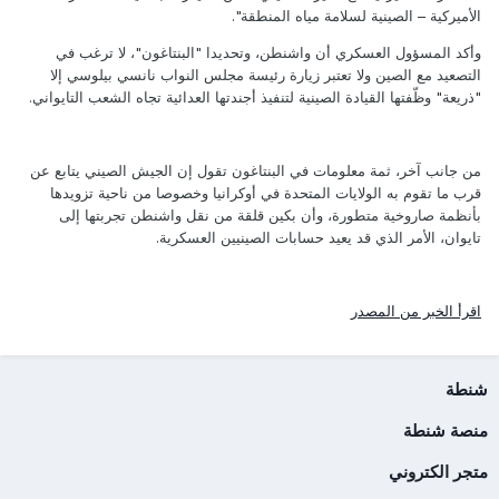
الأميركية – الصينية لسلامة مياه المنطقة".
وأكد المسؤول العسكري أن واشنطن، وتحديدا "البنتاغون"، لا ترغب في
التصعيد مع الصين ولا تعتبر زيارة رئيسة مجلس النواب نانسي بيلوسي إلا
"ذريعة" وظّفتها القيادة الصينية لتنفيذ أجندتها العدائية تجاه الشعب التايواني.
من جانب آخر، ثمة معلومات في البنتاغون تقول إن الجيش الصيني يتابع عن
قرب ما تقوم به الولايات المتحدة في أوكرانيا وخصوصا من ناحية تزويدها
بأنظمة صاروخية متطورة، وأن بكين قلقة من نقل واشنطن تجربتها إلى
تايوان، الأمر الذي قد يعيد حسابات الصينيين العسكرية.
اقرأ الخبر من المصدر
شنطة
منصة شنطة
متجر الكتروني