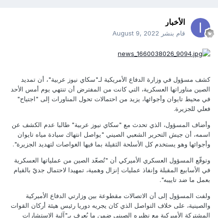
الأخبار
قام بنشر
August 9, 2022
كشف مسؤول في وزارة الدفاع الأمريكية لـ"سكاي نيوز عربية"، أن تمديد
الصين مناوراتها العسكرية، التي كانت من المفترض أن تنتهي يوم أمس الأحد
في محيط تايوان وأجوائها، يزيد من احتمالات تحول المناورات إلى "اجتياح"
فعلي للجزيرة.
وأضاف المسؤول، الذي تحدث مع "سكاي نيوز عربية" طالبا عدم الكشف عن
اسمه، أن جيش التحرير الشعبي الصيني "يواصل انتهاك سيادة مياه تايوان
وأجوائها وهو يستخدم كل الأسلحة الثقيلة بما فيها الغواصات لتهديد الجزيرة".
وتوقّع المسؤول العسكري الأميركي أن "تُصعّد الصين من عملياتها العسكرية
في الأسابيع المقبلة وإنفاذ عمليات إنزال وهمية، تمهيدا لاحتمال جديّ بالقيام
بعمل ما ضد تاييبه".
ولفت المسؤول إلى أن الاتصالات مقطوعة بين وزارتي الدفاع الأميركية
والصينية، على خلاف التواصل الذي كان يجريه دوريا رئيس هيئة أركان القوات
المشتركة الأميركية مع نظيره الصيني ضمن ما يُعرف بـ"آلية الاستشارات