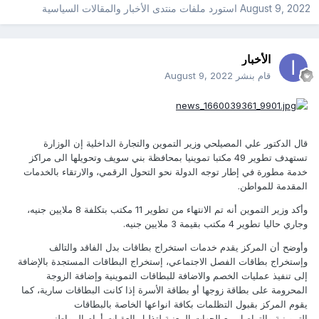
August 9, 2022
استورد ملفات
منتدى الأخبار والمقالات السياسية
الأخبار
قام بنشر
August 9, 2022
قال الدكتور علي المصيلحي وزير التموين والتجارة الداخلية إن الوزارة
تستهدف تطوير 49 مكتبا تموينيا بمحافظة بني سويف وتحويلها الى مراكز
خدمة مطورة في إطار توجه الدولة نحو التحول الرقمي، والارتقاء بالخدمات
المقدمة للمواطن.
وأكد وزير التموين أنه تم الانتهاء من تطوير 11 مكتب بتكلفة 8 ملايين جنيه،
وجاري حاليا تطوير 4 مكتب بقيمة 3 ملايين جنيه.
وأوضح أن المركز يقدم خدمات استخراج بطاقات بدل الفاقد والتالف
وإستخراج بطاقات الفصل الاجتماعي، إستخراج البطاقات المستجدة بالإضافة
إلى تنفيذ عمليات الخصم والاضافة للبطاقات التموينية وإضافة الزوجة
المحرومة على بطاقة زوجها أو بطاقة الأسرة إذا كانت البطاقات سارية، كما
يقوم المركز بقبول التظلمات بكافة انواعها الخاصة بالبطاقات
التموينية،والتواصل مع الجهات المعنية لتذليل العقبات أمام المواطنين.