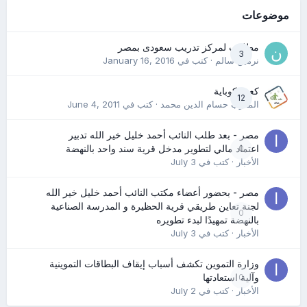
موضوعات
مطلوب لمركز تدريب سعودى بمصر
3
نرمين سالم
· كتب في
January 16, 2016
كعب كوباية
12
المدرب حسام الدين محمد
· كتب في
June 4, 2011
مصر - بعد طلب النائب أحمد خليل خير الله تدبير
0
اعتماد مالي لتطوير مدخل قرية سند واحد بالنهضة
الأخبار
· كتب في
July 3
مصر - بحضور أعضاء مكتب النائب أحمد خليل خير الله
لجنة تعاين طريقي قرية الحظيرة و المدرسة الصناعية
0
بالنهضة تمهيدًا لبدء تطويره
الأخبار
· كتب في
July 3
وزارة التموين تكشف أسباب إيقاف البطاقات التموينية
0
وآلية استعادتها
الأخبار
· كتب في
July 2