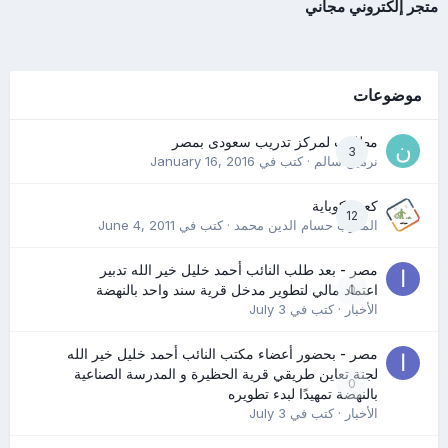
متجر إلكتروني مجاني
موضوعات
مطلوب لمركز تدريب سعودى بمصر
3
نرمين سالم
· كتب في
January 16, 2016
كعب كوباية
12
المدرب حسام الدين محمد
· كتب في
June 4, 2011
مصر - بعد طلب النائب أحمد خليل خير الله تدبير
0
اعتماد مالي لتطوير مدخل قرية سند واحد بالنهضة
الأخبار
· كتب في
July 3
مصر - بحضور أعضاء مكتب النائب أحمد خليل خير الله
لجنة تعاين طريقي قرية الحظيرة و المدرسة الصناعية
0
بالنهضة تمهيدًا لبدء تطويره
الأخبار
· كتب في
July 3