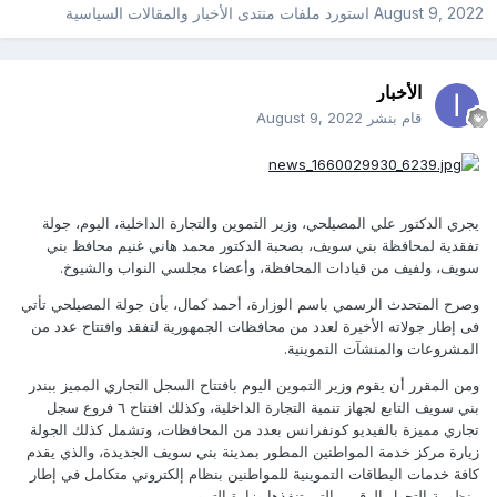
August 9, 2022
استورد ملفات
منتدى الأخبار والمقالات السياسية
الأخبار
قام بنشر
August 9, 2022
يجري الدكتور علي المصيلحي، وزير التموين والتجارة الداخلية، اليوم، جولة
تفقدية لمحافظة بني سويف، بصحبة الدكتور محمد هاني غنيم محافظ بني
سويف، ولفيف من قيادات المحافظة، وأعضاء مجلسي النواب والشيوخ.
وصرح المتحدث الرسمي باسم الوزارة، أحمد كمال، بأن جولة المصيلحي تأتي
فى إطار جولاته الأخيرة لعدد من محافظات الجمهورية لتفقد وافتتاح عدد من
المشروعات والمنشآت التموينية.
ومن المقرر أن يقوم وزير التموين اليوم بافتتاح السجل التجاري المميز ببندر
بني سويف التابع لجهاز تنمية التجارة الداخلية، وكذلك افتتاح ٦ فروع سجل
تجاري مميزة بالفيديو كونفرانس بعدد من المحافظات، وتشمل كذلك الجولة
زيارة مركز خدمة المواطنين المطور بمدينة بني سويف الجديدة، والذي يقدم
كافة خدمات البطاقات التموينية للمواطنين بنظام إلكتروني متكامل في إطار
منظومة التحول الرقمي التي تنفذها وزارة التموين.