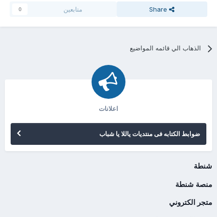
Share
متابعين
0
الذهاب الي قائمه المواضيع
اعلانات
ضوابط الكتابه فى منتديات ياللا يا شباب
شنطة
منصة شنطة
متجر الكتروني