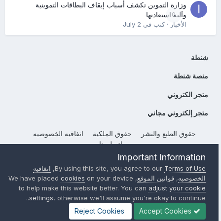
وزارة التموين تكشف أسباب إيقاف البطاقات التموينية
0
وآلية استعادتها
الأخبار
· كتب في
July 2
شنطة
منصة شنطة
متجر الكتروني
متجر إلكتروني مجاني
حقوق الطبع والنشر
حقوق الملكية
اتفاقيه الخصوصيه
إتصل بنا
Important Information
Powered by Invision Community
Terms of Use
By using this site, you agree to our
,
اتفاقيه
الخصوصيه
,
قوانين الموقع
, We have placed
on your device
cookies
to help make this website better. You can
adjust your cookie
settings
, otherwise we'll assume you're okay to continue..
Reject Cookies
Accept Cookies