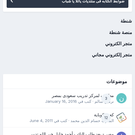
ضوابط الكتابه فى منتديات ياللا يا شباب
شنطة
منصة شنطة
متجر الكتروني
متجر إلكتروني مجاني
موضوعات
مطلوب لمركز تدريب سعودى بمصر
3
نرمين سالم
· كتب في
January 16, 2016
كعب كوباية
12
المدرب حسام الدين محمد
· كتب في
June 4, 2011
مصر - بعد طلب النائب أحمد خليل خير الله تدبير