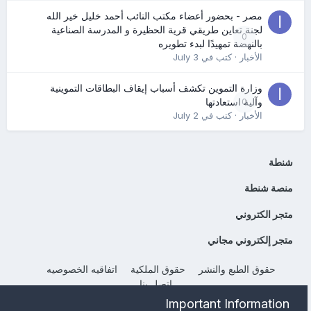
مصر - بحضور أعضاء مكتب النائب أحمد خليل خير الله
لجنة تعاين طريقي قرية الحظيرة و المدرسة الصناعية
0
بالنهضة تمهيدًا لبدء تطويره
الأخبار
· كتب في
July 3
وزارة التموين تكشف أسباب إيقاف البطاقات التموينية
0
وآلية استعادتها
الأخبار
· كتب في
July 2
شنطة
منصة شنطة
متجر الكتروني
متجر إلكتروني مجاني
حقوق الطبع والنشر
حقوق الملكية
اتفاقيه الخصوصيه
إتصل بنا
Powered by Invision Community
Important Information