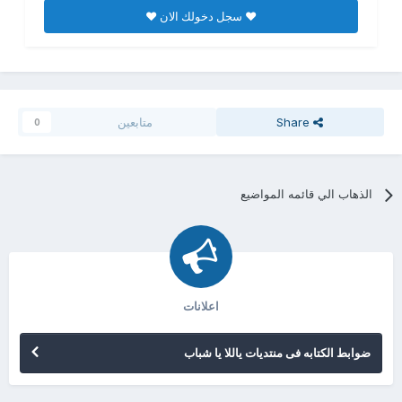
♥ سجل دخولك الان ♥
Share
متابعين
0
الذهاب الي قائمه المواضيع
اعلانات
ضوابط الكتابه فى منتديات ياللا يا شباب