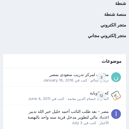
شنطة
منصة شنطة
متجر الكتروني
متجر إلكتروني مجاني
موضوعات
مطلوب لمركز تدريب سعودى بمصر
3
نرمين سالم
· كتب في
January 16, 2016
كعب كوباية
12
المدرب حسام الدين محمد
· كتب في
June 4, 2011
مصر - بعد طلب النائب أحمد خليل خير الله تدبير
0
اعتماد مالي لتطوير مدخل قرية سند واحد بالنهضة
الأخبار
· كتب في
July 3