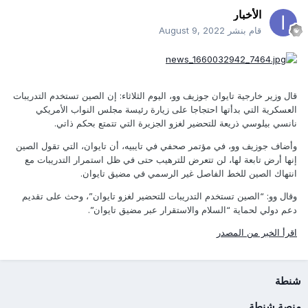
الأخبار
قام بنشر
August 9, 2022
قال وزير خارجية تايوان جوزيف وو، اليوم الثلاثاء: إن الصين تستخدم التدريبات
العسكرية التي بدأتها احتجاجا على زيارة رئيسة مجلس النواب الأمريكي
نانسي بيلوسي ذريعة للتحضير لغزو الجزيرة التي تتمتع بحكم ذاتي.
وأضاف جوزيف وو، في مؤتمر صحفي في تايبيه، أن تايوان، التي تقول الصين
إنها أرض تابعة لها، لن تتعرض للترهيب حتى في ظل استمرار التدريبات مع
انتهاك الصين للخط الفاصل غير الرسمي في مضيق تايوان.
وقال وو: “الصين تستخدم التدريبات للتحضير لغزو تايوان”، وحث على تقديم
دعم دولي لحماية “السلام والاستقرار عبر مضيق تايوان”.
اقرأ الخبر من المصدر
شنطة
منصة شنطة