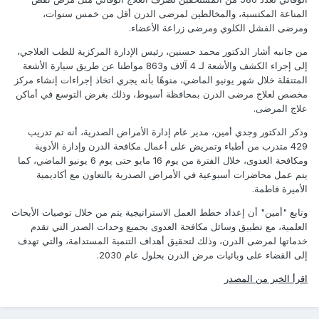
المناعة المكتسبة، والمخالطين لمرضى الدرن أقل من خمس سنوات،
ومرضى الفشل الكلوي ومرضى زراعة الأعضاء.
من جانبه أشار الدكتور محمد حسنين، رئيس الإدارة المركزية للطب العلاجي،
إلى إجراء الكشف والأشعة لـ 4 آلاف و863 مواطنا عن طريق سيارة الأشعة
المتنقلة خلال شهر يونيو الماضي، منوهًا بأنه يجري اتخاذ إجراءات إنشاء مركز
مخصص لعلاج مرضى الدرن بمحافظة أسيوط، وذلك بغرض التوسع في أماكن
علاج المرضى.
وذكر الدكتور وجدي أمين، مدير عام إدارة الأمراض الصدرية، أنه تم تدريب
429 متدرب من أطباء وتمريض على أعمال مكافحة الدرن وإدارة الأدوية
ومكافحة العدوى، خلال الفترة من يوم 16 مايو حتى يوم 6 يونيو الماضي، كما
يتم عمل محاضرات أسبوعية في الأمراض الصدرية بالتعاون مع أكاديمية
الأميرة فاطمة.
وتابع "أمين" أن إعداد خطط العمل الاستراتيجية يتم من خلال توصيات الأبحاث
العلمية، مع تطبيق وسائل مكافحة العدوى بجميع وحدات الصدر التي تقدم
خدماتها لمرضى الدرن، وذلك لتحقيق أهداف التنمية المستدامة، والتي تهدف
إلى القضاء على وبائيات مرض الدرن بحلول عام 2030.
اقرأ الخبر من المصدر