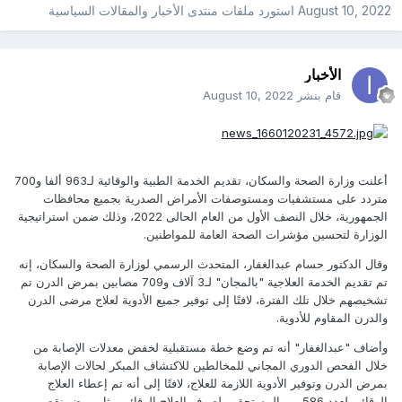
August 10, 2022
استورد ملفات
منتدى الأخبار والمقالات السياسية
الأخبار
قام بنشر
August 10, 2022
أعلنت وزارة الصحة والسكان، تقديم الخدمة الطبية والوقائية لـ963 ألفا و700
متردد على مستشفيات ومستوصفات الأمراض الصدرية بجميع محافظات
الجمهورية، خلال النصف الأول من العام الحالى 2022، وذلك ضمن استراتيجية
الوزارة لتحسين مؤشرات الصحة العامة للمواطنين.
وقال الدكتور حسام عبدالغفار، المتحدث الرسمي لوزارة الصحة والسكان، إنه
تم تقديم الخدمة العلاجية "بالمجان" لـ3 آلاف و709 مصابين بمرض الدرن تم
تشخيصهم خلال تلك الفترة، لافتًا إلى توفير جميع الأدوية لعلاج مرضى الدرن
والدرن المقاوم للأدوية.
وأضاف "عبدالغفار" أنه تم وضع خطة مستقبلية لخفض معدلات الإصابة من
خلال الفحص الدوري المجاني للمخالطين للاكتشاف المبكر لحالات الإصابة
بمرض الدرن وتوفير الأدوية اللازمة للعلاج، لافتًا إلى أنه تم إعطاء العلاج
الوقائي لعدد 586 من المستحقين لصرف العلاج الوقائي مثل مرض نقص