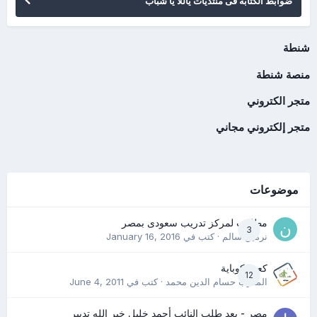
ضوابط الكتابه فى منتديات ياللا يا شباب
شنطة
منصة شنطة
متجر الكتروني
متجر إلكتروني مجاني
موضوعات
مطلوب لمركز تدريب سعودى بمصر
3
نرمين سالم
· كتب في
January 16, 2016
كعب كوباية
12
المدرب حسام الدين محمد
· كتب في
June 4, 2011
مصر - بعد طلب النائب أحمد خليل خير الله تدبير