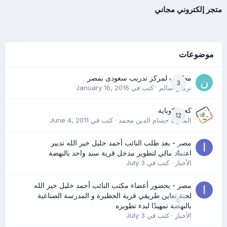
متجر إلكتروني مجاني
موضوعات
مطلوب لمركز تدريب سعودى بمصر
3
نرمين سالم
· كتب في
January 16, 2016
كعب كوباية
12
المدرب حسام الدين محمد
· كتب في
June 4, 2011
مصر - بعد طلب النائب أحمد خليل خير الله تدبير
0
اعتماد مالي لتطوير مدخل قرية سند واحد بالنهضة
الأخبار
· كتب في
July 3
مصر - بحضور أعضاء مكتب النائب أحمد خليل خير الله
لجنة تعاين طريقي قرية الحظيرة و المدرسة الصناعية
0
بالنهضة تمهيدًا لبدء تطويره
الأخبار
· كتب في
July 3