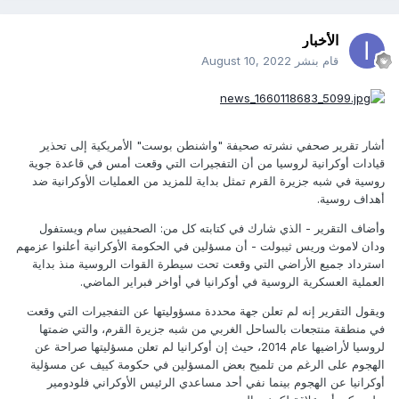
الأخبار
قام بنشر
August 10, 2022
أشار تقرير صحفي نشرته صحيفة "واشنطن بوست" الأمريكية إلى تحذير
قيادات أوكرانية لروسيا من أن التفجيرات التي وقعت أمس في قاعدة جوية
روسية في شبه جزيرة القرم تمثل بداية للمزيد من العمليات الأوكرانية ضد
أهداف روسية.
وأضاف التقرير - الذي شارك في كتابته كل من: الصحفيين سام ويستفول
ودان لاموث وريس ثيبولت - أن مسؤلين في الحكومة الأوكرانية أعلنوا عزمهم
استرداد جميع الأراضي التي وقعت تحت سيطرة القوات الروسية منذ بداية
العملية العسكرية الروسية في أوكرانيا في أواخر فبراير الماضي.
ويقول التقرير إنه لم تعلن جهة محددة مسؤوليتها عن التفجيرات التي وقعت
في منطقة منتجعات بالساحل الغربي من شبه جزيرة القرم، والتي ضمتها
لروسيا لأراضيها عام 2014، حيث إن أوكرانيا لم تعلن مسؤليتها صراحة عن
الهجوم على الرغم من تلميح بعض المسؤلين في حكومة كييف عن مسؤلية
أوكرانيا عن الهجوم بينما نفي أحد مساعدي الرئيس الأوكراني فلودومير