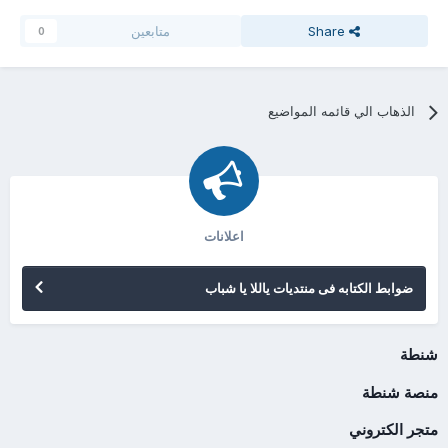
Share
متابعين
0
الذهاب الي قائمه المواضيع
اعلانات
ضوابط الكتابه فى منتديات ياللا يا شباب
شنطة
منصة شنطة
متجر الكتروني