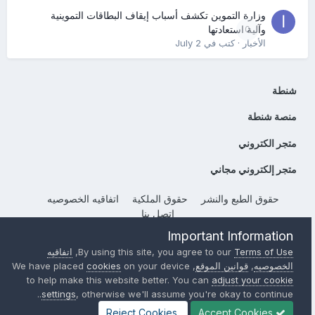
وزارة التموين تكشف أسباب إيقاف البطاقات التموينية
0
وآلية استعادتها
الأخبار
· كتب في
July 2
شنطة
منصة شنطة
متجر الكتروني
متجر إلكتروني مجاني
حقوق الطبع والنشر
حقوق الملكية
اتفاقيه الخصوصيه
إتصل بنا
Powered by Invision Community
Important Information
Terms of Use
By using this site, you agree to our
,
اتفاقيه
الخصوصيه
,
قوانين الموقع
, We have placed
on your device
cookies
to help make this website better. You can
adjust your cookie
settings
, otherwise we'll assume you're okay to continue..
Reject Cookies
Accept Cookies