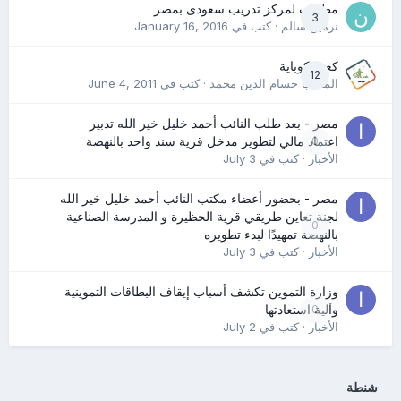
مطلوب لمركز تدريب سعودى بمصر
3
نرمين سالم
· كتب في
January 16, 2016
كعب كوباية
12
المدرب حسام الدين محمد
· كتب في
June 4, 2011
مصر - بعد طلب النائب أحمد خليل خير الله تدبير
0
اعتماد مالي لتطوير مدخل قرية سند واحد بالنهضة
الأخبار
· كتب في
July 3
مصر - بحضور أعضاء مكتب النائب أحمد خليل خير الله
لجنة تعاين طريقي قرية الحظيرة و المدرسة الصناعية
0
بالنهضة تمهيدًا لبدء تطويره
الأخبار
· كتب في
July 3
وزارة التموين تكشف أسباب إيقاف البطاقات التموينية
0
وآلية استعادتها
الأخبار
· كتب في
July 2
شنطة