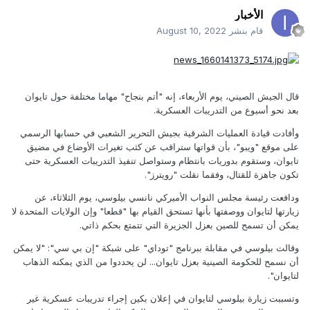
الأخبار
قام بنشر
August 10, 2022
قال الجيش الصيني، يوم الأربعاء، إنه "أتم بنجاح" مهاما مختلفة حول تايوان
بعد نحو أسبوع من التدريبات العسكرية.
وأفادت قيادة العمليات الشرقية بجيش التحرير الشعبي في حسابها الرسمي
على موقع "ويبو"، بأن قواتها ستراقب عن كثب تغيرات الأوضاع في مضيق
تايوان، وستقوم بدوريات بانتظام وستواصل تنفيذ التدريبات العسكرية حتى
تكون جاهزة للقتال، وفقما نقلت "رويترز".
ودافعت رئيسة مجلس النواب الأميركي نانسي بيلوسي، يوم الثلاثاء، عن
زيارتها لتايوان ووصفتها بأنها تستحق القيام بها "قطعا" وإن الولايات المتحدة لا
يمكن أن تسمح للصين بعزل الجزيرة التي تتمتع بحكم ذاتي.
وقالت بيلوسي في مقابلة ببرنامج "توداي" على شبكة "إن بي سي": "لا يمكن
أن نسمح للحكومة الصينية بعزل تايوان... لن يحددوا من الذي يمكنه الذهاب
لتايوان".
وتسببت زيارة بيلوسي لتايوان في إعلان بكين إجراء تدريبات عسكرية غير