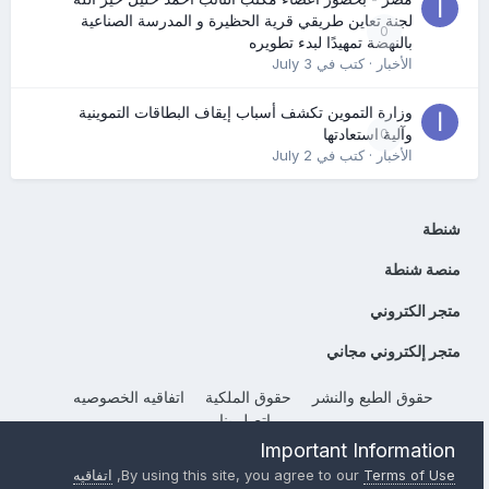
لجنة تعاين طريقي قرية الحظيرة و المدرسة الصناعية
0
بالنهضة تمهيدًا لبدء تطويره
الأخبار
· كتب في
July 3
وزارة التموين تكشف أسباب إيقاف البطاقات التموينية
0
وآلية استعادتها
الأخبار
· كتب في
July 2
شنطة
منصة شنطة
متجر الكتروني
متجر إلكتروني مجاني
حقوق الطبع والنشر
حقوق الملكية
اتفاقيه الخصوصيه
إتصل بنا
Powered by Invision Community
Important Information
Terms of Use
By using this site, you agree to our
,
اتفاقيه