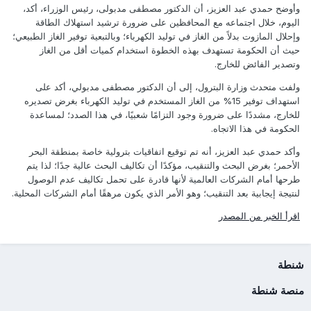
وأوضح حمدي عبد العزيز، أن الدكتور مصطفى مدبولى، رئيس الوزراء، أكد،
اليوم، خلال اجتماعه مع المحافظين على ضرورة ترشيد استهلاك الطاقة
وإحلال المازوت بدلاً من الغاز في توليد الكهرباء؛ وبالتبعية توفير الغاز الطبيعي؛
حيث أن الحكومة تستهدف بهذه الخطوة استخدام كميات أقل من الغاز
وتصدير الفائض للخارج.
ولفت متحدث وزارة البترول، إلى أن الدكتور مصطفى مدبولي، أكد على
استهداف توفير 15% من الغاز المستخدم في توليد الكهرباء بغرض تصديره
للخارج، مشددًا على ضرورة وجود التزامًا شعبيًا، في هذا الصدد؛ لمساعدة
الحكومة في هذا الاتجاه.
وأكد حمدي عبد العزيز، أنه تم توقيع اتفاقيات بترولية خاصة بمنطقة البحر
الأحمر؛ بغرض البحث والتنقيب، مؤكدًا أن تكاليف البحث عالية جدًا؛ لذا يتم
طرحها أمام الشركات العالمية لأنها قادرة على تحمل تكاليف عدم الوصول
لنتيجة إيجابية بعد التنقيب؛ وهو الأمر الذي يكون مرهقًا أمام الشركات المحلية.
اقرأ الخبر من المصدر
شنطة
منصة شنطة