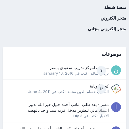
منصة شنطة
متجر الكتروني
متجر إلكتروني مجاني
موضوعات
مطلوب لمركز تدريب سعودى بمصر
3
نرمين سالم
· كتب في
January 16, 2016
كعب كوباية
12
المدرب حسام الدين محمد
· كتب في
June 4, 2011
مصر - بعد طلب النائب أحمد خليل خير الله تدبير
0
اعتماد مالي لتطوير مدخل قرية سند واحد بالنهضة
الأخبار
· كتب في
July 3
مصر - بحضور أعضاء مكتب النائب أحمد خليل خير الله