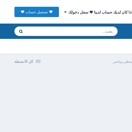
♥ تسجيل حساب ♥
ذا كان لديك حساب لدينا ♥ سجل دخولك
اسطى وناصر
كل الانشطة