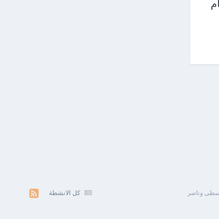
م
اسطى وناصر
كل الانشطة