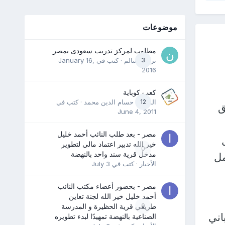
موضوعات
مطلوب لمركز تدريب سعودى بمصر
3
نرمين سالم
· كتب في
January 16,
2016
كعب كوباية
12
المدرب حسام الدين محمد
· كتب في
ق
June 4, 2011
مصر - بعد طلب النائب أحمد خليل
خير الله تدبير اعتماد مالي لتطوير
0
مدخل قرية سند واحد بالنهضة
مل
الأخبار
· كتب في
July 3
مصر - بحضور أعضاء مكتب النائب
أحمد خليل خير الله لجنة تعاين
0
طريقي قرية الحظيرة و المدرسة
اني
الصناعية بالنهضة تمهيدًا لبدء تطويره